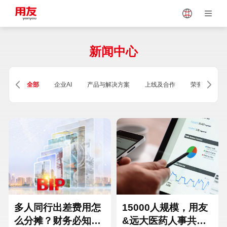
Japan
Vietnam
新闻中心
Singapore
Malaysia
全部
企业AI
产品与解决方案
上线及合作
荣誉及资质
Indonesia
Thailand
Europe
Turkey
Hungary
Mexico
多人同行出差费用怎
15000人规模，用友
么分摊？财务必知的
&远大医药人事共享