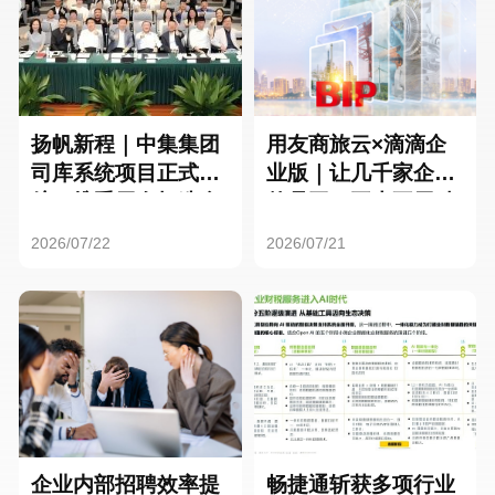
扬帆新程｜中集集团
用友商旅云×滴滴企
司库系统项目正式启
业版｜让几千家企业
航，携手用友打造全
的员工，再也不用贴
球化资金管理新标杆
发票了
2026/07/22
2026/07/21
企业内部招聘效率提
畅捷通斩获多项行业