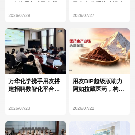
Hong Kong
Macau
3种处理方式及合规
及信息化系统建设全
要点
面启动
2026/07/29
2026/07/27
Taiwan
Global
万华化学携手用友搭
用友BIP超级版助力
建招聘数智化平台，
阿如拉藏医药，构建
为「万亿万华」积蓄
藏医药全产业链数智
核心人才
一体化平台
2026/07/23
2026/07/22