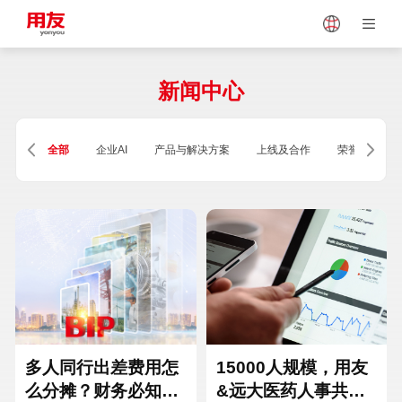
Japan
Vietnam
新闻中心
Singapore
Malaysia
全部
企业AI
产品与解决方案
上线及合作
荣誉及资质
Indonesia
Thailand
Europe
Turkey
Hungary
Mexico
多人同行出差费用怎
15000人规模，用友
么分摊？财务必知的
&远大医药人事共享