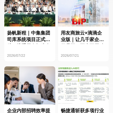
扬帆新程｜中集集团
用友商旅云×滴滴企
司库系统项目正式启
业版｜让几千家企业
航，携手用友打造全
的员工，再也不用贴
球化资金管理新标杆
发票了
2026/07/22
2026/07/21
企业内部招聘效率提
畅捷通斩获多项行业