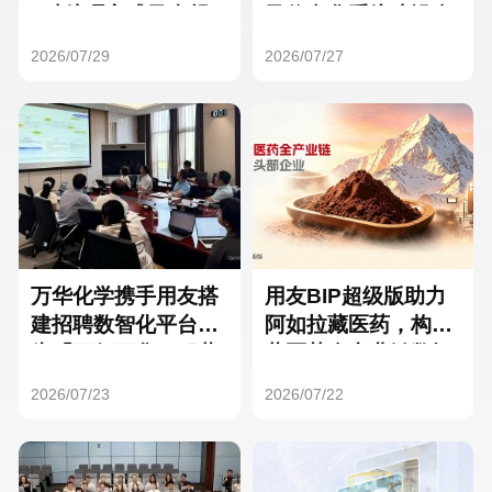
Hong Kong
Macau
3种处理方式及合规
及信息化系统建设全
要点
面启动
2026/07/29
2026/07/27
Taiwan
Global
万华化学携手用友搭
用友BIP超级版助力
建招聘数智化平台，
阿如拉藏医药，构建
为「万亿万华」积蓄
藏医药全产业链数智
核心人才
一体化平台
2026/07/23
2026/07/22