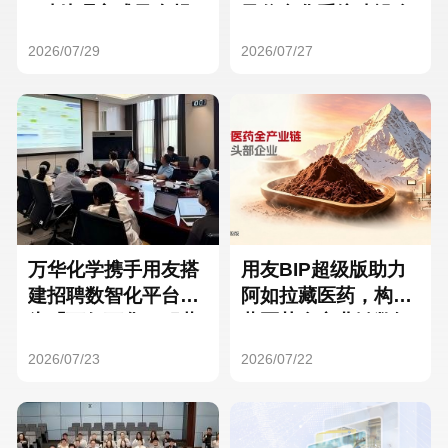
Hong Kong
Macau
3种处理方式及合规
及信息化系统建设全
要点
面启动
2026/07/29
2026/07/27
Taiwan
Global
万华化学携手用友搭
用友BIP超级版助力
建招聘数智化平台，
阿如拉藏医药，构建
为「万亿万华」积蓄
藏医药全产业链数智
核心人才
一体化平台
2026/07/23
2026/07/22