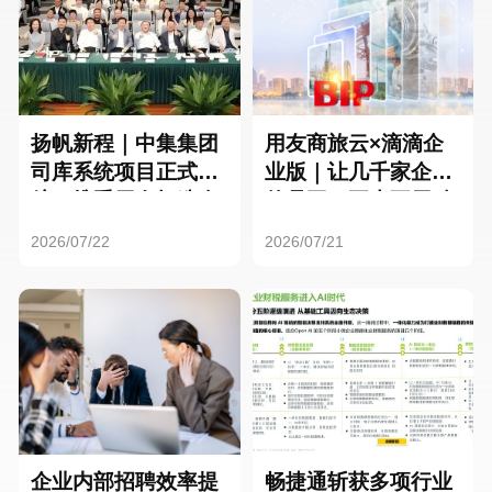
扬帆新程｜中集集团
用友商旅云×滴滴企
司库系统项目正式启
业版｜让几千家企业
航，携手用友打造全
的员工，再也不用贴
球化资金管理新标杆
发票了
2026/07/22
2026/07/21
企业内部招聘效率提
畅捷通斩获多项行业