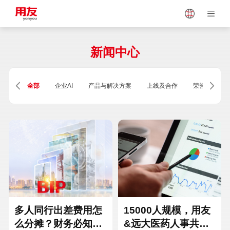
Japan
Vietnam
新闻中心
Singapore
Malaysia
全部
企业AI
产品与解决方案
上线及合作
荣誉及资质
Indonesia
Thailand
Europe
Turkey
Hungary
Mexico
多人同行出差费用怎
15000人规模，用友
么分摊？财务必知的
&远大医药人事共享