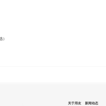
关于用友
新闻动态