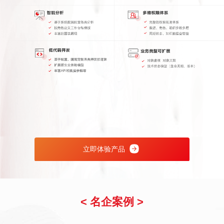
立即体验产品
< 名企案例 >