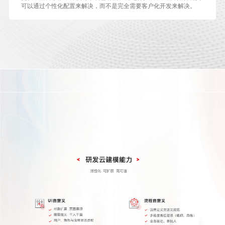
可以通过个性化配置来解决，而不是完全需要客户化开发来解决。