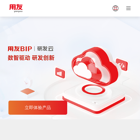
Japan
Vietnam
Singapore
Malaysia
Indonesia
Thailand
Europe
Turkey
立即体验产品
Hungary
Mexico