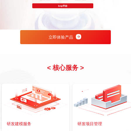
立即体验产品
< 核心服务 >
研发建模服务
研发项目管理