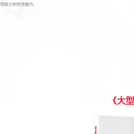
理能力和经营能力。
《大