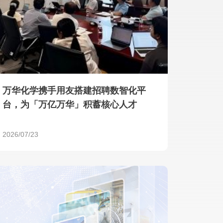
产品 >
万华化学携手用友搭建招聘数智化平
台，为「万亿万华」积蓄核心人才
2026/07/23