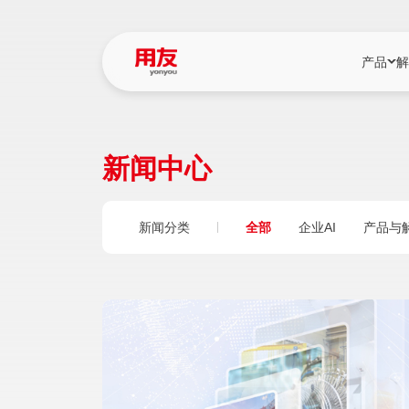
产品
解
YonBIP
行业解决
新闻中心
YonBIP（大型
消费品行
YonSuite（
服务
新闻分类
全部
企业AI
产品与
畅捷通（小微企
国资
iuap平台（数
农业
用友BIP超级版
医药
U9 Cloud（
医疗
交通公用
建筑