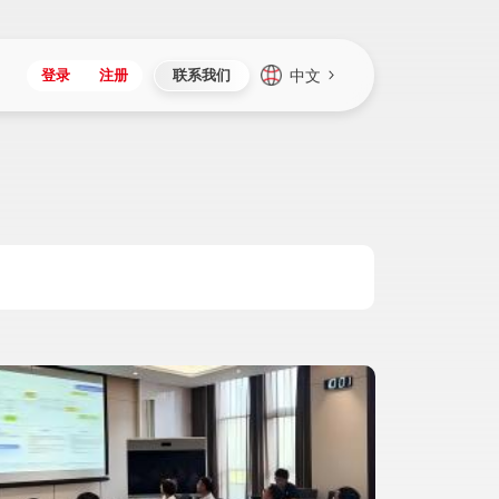
中文
登录
注册
联系我们
Japan
Vietnam
资讯与活动
iuap平台
成为合作伙伴
企业数据
Singapore
Malaysia
心
制造
新闻发布
智能平台
可持续产品与解决方案
数据服务
Indonesia
Thailand
者社区
研发
媒体报道
数据平台
数据安全与隐私
Europe
Turkey
生态定制平台
项目
资料中心
开发平台
社会影响力
Hungary
Mexico
资产
视频中心
云技术平台
人才发展
Hong Kong
Macau
协同
活动中心（日历）
应用平台
公司治理
Taiwan
Global
全球商业创新大会
连接平台
应用下载