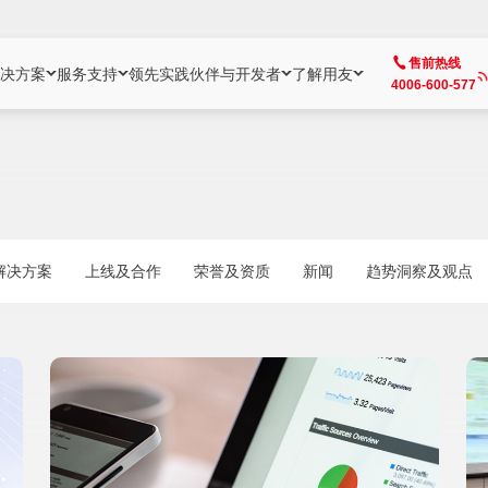
售前热线
决方案
服务支持
领先实践
伙伴与开发者
了解用友
4006-600-577
方案
社区
成为合作伙伴
企业AI
热点解决方案
公司信息
客户支持
开发者
业务领域
企业）
业
用户社区
地产
用友伙伴体系
企业AI
AI+全场景智能服务
了解用友
大型企业客户成功
用友开发者中
财务
成长型企业）
开发者社区
制造
ISV生态伙伴
YonGPT
用友BIP发布时刻
投资者关系
成长型企业客户成功
YonBIP开发
人力
解决方案
上线及合作
荣誉及资质
新闻
趋势洞察及观点
业）
会计家园
金融
专业服务伙伴
智友（YonMate）
用友BIP企业数智化套件
全球分支机构
帮助中心
YonMaker
供应链
智化底座）
摩天
教育
战略联盟伙伴
YonWork
全球化数智运营解决方案
加入用友
友户通
营销
iKM
政务
增值经销伙伴
YonCode
用友BIP国产替代
阳光经营
产品安全中心
采购
制造业云ERP）
烟草
算法备案中心
广信