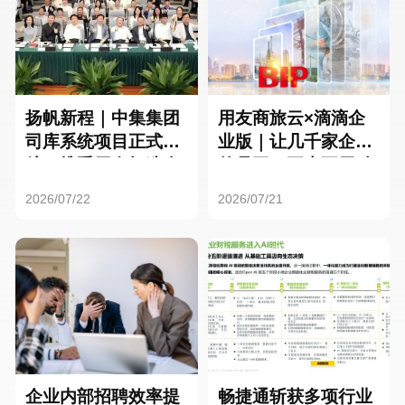
扬帆新程｜中集集团
用友商旅云×滴滴企
司库系统项目正式启
业版｜让几千家企业
航，携手用友打造全
的员工，再也不用贴
球化资金管理新标杆
发票了
2026/07/22
2026/07/21
企业内部招聘效率提
畅捷通斩获多项行业