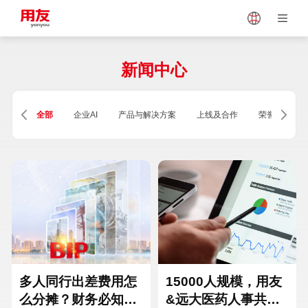
Japan
Vietnam
新闻中心
Singapore
Malaysia
全部
企业AI
产品与解决方案
上线及合作
荣誉及资质
Indonesia
Thailand
Europe
Turkey
Hungary
Mexico
多人同行出差费用怎
15000人规模，用友
么分摊？财务必知的
&远大医药人事共享