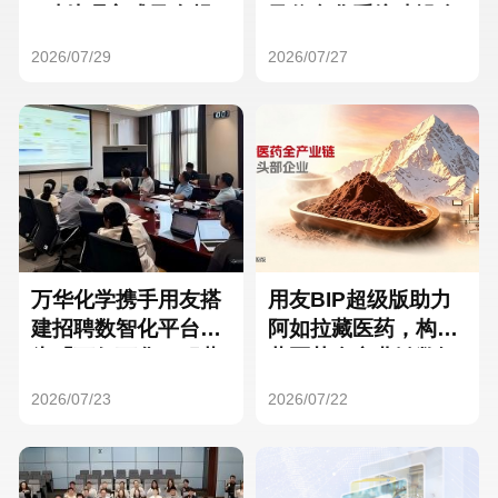
Hong Kong
Macau
3种处理方式及合规
及信息化系统建设全
要点
面启动
2026/07/29
2026/07/27
Taiwan
Global
万华化学携手用友搭
用友BIP超级版助力
建招聘数智化平台，
阿如拉藏医药，构建
为「万亿万华」积蓄
藏医药全产业链数智
核心人才
一体化平台
2026/07/23
2026/07/22