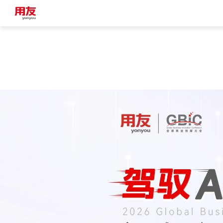
Japan
Vietnam
Singapore
Malaysia
Indonesia
Thailand
Europe
Turkey
Hungary
Mexico