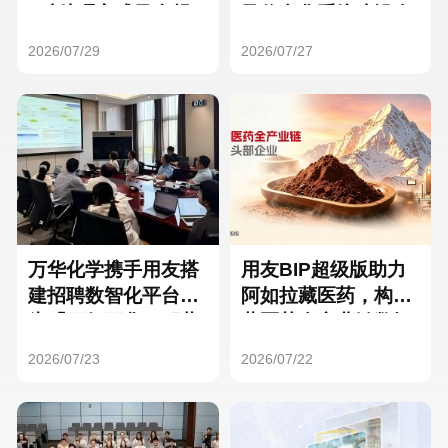
Hong Kong
Macau
3种处理方式及合规
及信息化系统建设全
要点
面启动
2026/07/29
2026/07/27
Taiwan
Global
万华化学携手用友搭
用友BIP超级版助力
建招聘数智化平台，
阿如拉藏医药，构建
为「万亿万华」积蓄
藏医药全产业链数智
核心人才
一体化平台
2026/07/23
2026/07/22