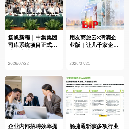
扬帆新程｜中集集团
用友商旅云×滴滴企
司库系统项目正式启
业版｜让几千家企业
航，携手用友打造全
的员工，再也不用贴
球化资金管理新标杆
发票了
2026/07/22
2026/07/21
企业内部招聘效率提
畅捷通斩获多项行业