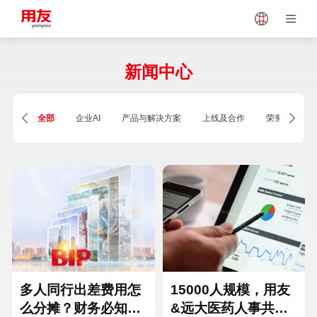
Japan
Vietnam
新闻中心
Singapore
Malaysia
全部
企业AI
产品与解决方案
上线及合作
荣誉及资质
Indonesia
Thailand
Europe
Turkey
Hungary
Mexico
多人同行出差费用怎
15000人规模，用友
么分摊？财务必知的
&远大医药人事共享