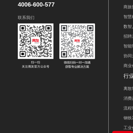
4006-600-577
商旅
智慧
联系我们
数智
招聘
智能
协同
商业
行
离散
消费
流程
钢铁
工业