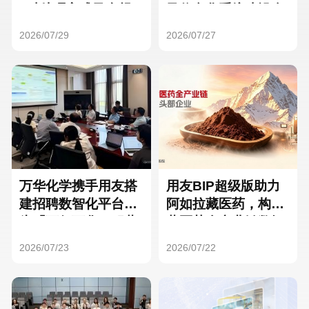
Hong Kong
Macau
3种处理方式及合规
及信息化系统建设全
要点
面启动
2026/07/29
2026/07/27
Taiwan
Global
万华化学携手用友搭
用友BIP超级版助力
建招聘数智化平台，
阿如拉藏医药，构建
为「万亿万华」积蓄
藏医药全产业链数智
核心人才
一体化平台
2026/07/23
2026/07/22