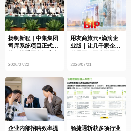
扬帆新程｜中集集团
用友商旅云×滴滴企
司库系统项目正式启
业版｜让几千家企业
航，携手用友打造全
的员工，再也不用贴
球化资金管理新标杆
发票了
2026/07/22
2026/07/21
企业内部招聘效率提
畅捷通斩获多项行业