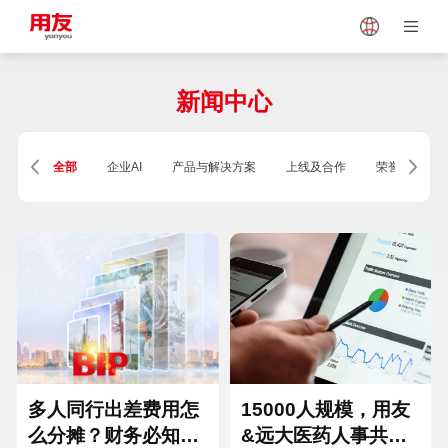
Japan
Vietnam
新闻中心
Singapore
Malaysia
全部
企业AI
产品与解决方案
上线及合作
荣誉及资质
Indonesia
Thailand
Europe
Turkey
Hungary
Mexico
多人同行出差费用怎
15000人规模，用友
么分摊？财务必知的
&远大医药人事共享