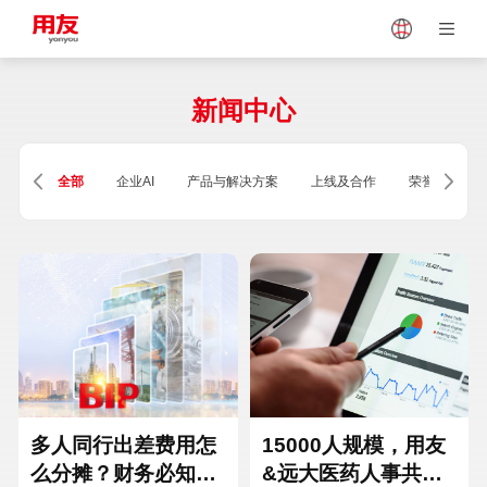
Japan
Vietnam
新闻中心
Singapore
Malaysia
全部
企业AI
产品与解决方案
上线及合作
荣誉及资质
Indonesia
Thailand
Europe
Turkey
Hungary
Mexico
多人同行出差费用怎
15000人规模，用友
么分摊？财务必知的
&远大医药人事共享