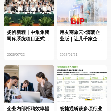
扬帆新程｜中集集团
用友商旅云×滴滴企
司库系统项目正式启
业版｜让几千家企业
航，携手用友打造全
的员工，再也不用贴
球化资金管理新标杆
发票了
2026/07/22
2026/07/21
企业内部招聘效率提
畅捷通斩获多项行业