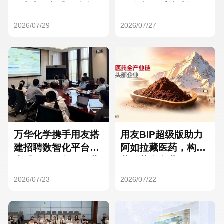
Hong Kong
Macau
3种处理方式及合规
及信息化系统建设全
要点
面启动
2026/07/29
2026/07/27
Taiwan
Global
万华化学携手用友搭
用友BIP超级版助力
建招聘数智化平台，
阿如拉藏医药，构建
为「万亿万华」积蓄
藏医药全产业链数智
核心人才
一体化平台
2026/07/23
2026/07/22