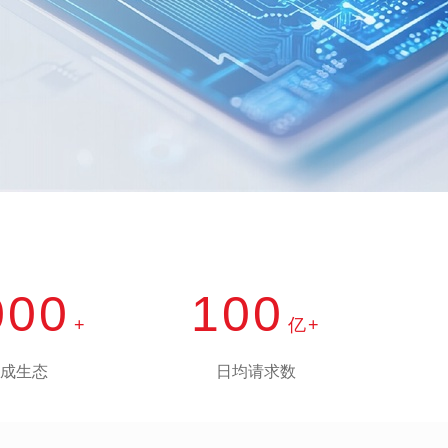
产品 >
000
100
+
亿+
成生态
日均请求数