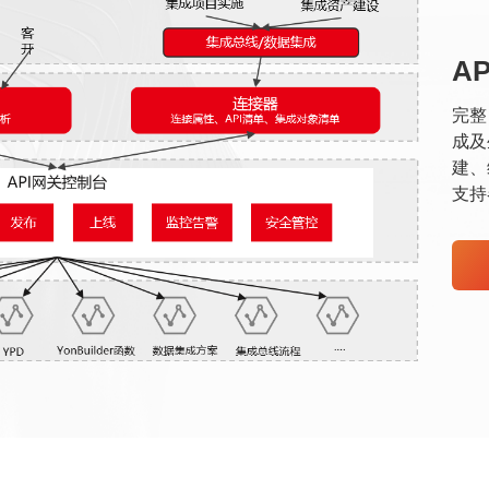
A
完整
成及
建、
支持