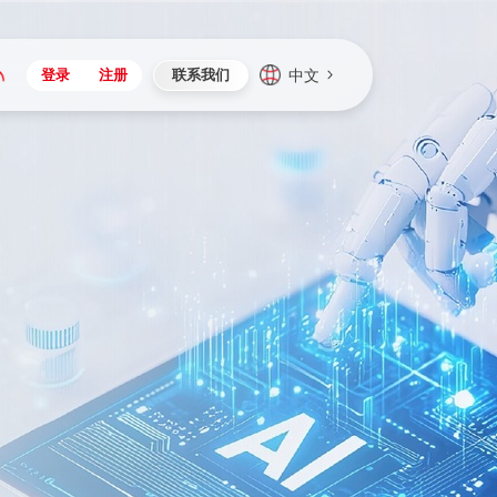
中文
登录
注册
联系我们
Japan
Vietnam
资讯与活动
iuap平台
成为合作伙伴
企业数据
Singapore
Malaysia
心
制造
新闻发布
智能平台
可持续产品与解决方案
数据服务
Indonesia
Thailand
者社区
研发
媒体报道
数据平台
数据安全与隐私
Europe
Turkey
生态定制平台
项目
资料中心
开发平台
社会影响力
Hungary
Mexico
资产
视频中心
云技术平台
人才发展
Hong Kong
Macau
协同
活动中心（日历）
应用平台
公司治理
Taiwan
Global
全球商业创新大会
连接平台
应用下载