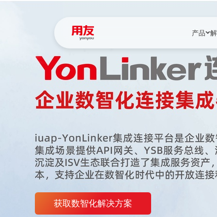
产品
解
YonBIP
行业解决
YonBIP（大型
消费品行
YonSuite（
服务
畅捷通（小微企
国资
iuap平台（数
农业
用友BIP超级版
医药
U9 Cloud（
医疗
交通公用
获取数智化解决方案
建筑