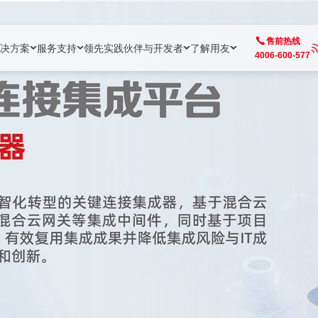
售前热线
决方案
服务支持
领先实践
伙伴与开发者
了解用友
4006-600-577
方案
社区
成为合作伙伴
企业AI
热点解决方案
公司信息
客户支持
开发者
业务领域
企业）
业
用户社区
地产
用友伙伴体系
企业AI
AI+全场景智能服务
了解用友
大型企业客户成功
用友开发者中
财务
成长型企业）
开发者社区
制造
ISV生态伙伴
YonGPT
用友BIP发布时刻
投资者关系
成长型企业客户成功
YonBIP开发
人力
业）
会计家园
金融
专业服务伙伴
智友（YonMate）
用友BIP企业数智化套件
全球分支机构
帮助中心
YonMaker
供应链
智化底座）
摩天
教育
战略联盟伙伴
YonWork
全球化数智运营解决方案
加入用友
友户通
营销
iKM
政务
增值经销伙伴
YonCode
用友BIP国产替代
阳光经营
产品安全中心
采购
制造业云ERP）
烟草
算法备案中心
广信