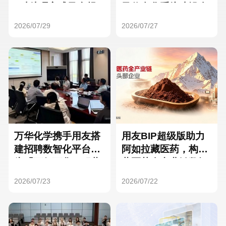
Hong Kong
Macau
3种处理方式及合规
及信息化系统建设全
要点
面启动
2026/07/29
2026/07/27
Taiwan
Global
万华化学携手用友搭
用友BIP超级版助力
建招聘数智化平台，
阿如拉藏医药，构建
为「万亿万华」积蓄
藏医药全产业链数智
核心人才
一体化平台
2026/07/23
2026/07/22