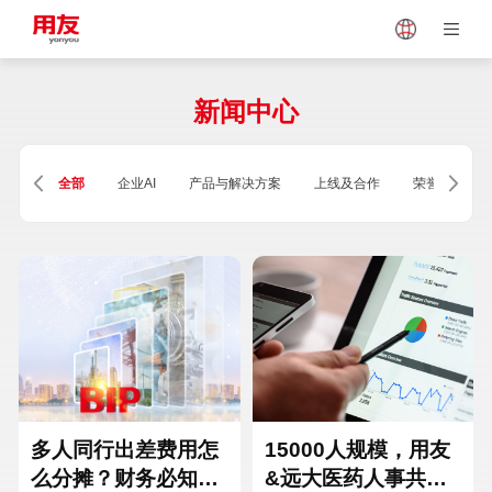
Japan
Vietnam
新闻中心
Singapore
Malaysia
全部
企业AI
产品与解决方案
上线及合作
荣誉及资质
Indonesia
Thailand
Europe
Turkey
Hungary
Mexico
多人同行出差费用怎
15000人规模，用友
么分摊？财务必知的
&远大医药人事共享