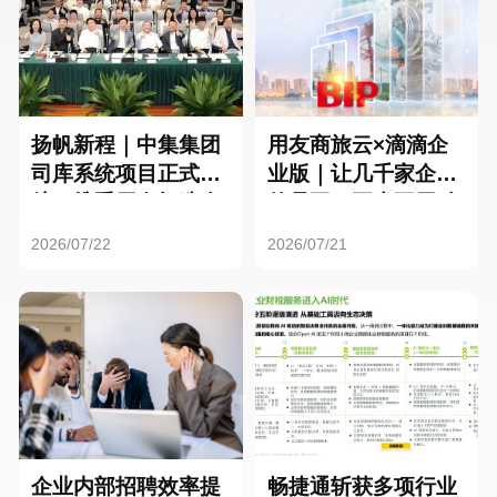
扬帆新程｜中集集团
用友商旅云×滴滴企
司库系统项目正式启
业版｜让几千家企业
航，携手用友打造全
的员工，再也不用贴
球化资金管理新标杆
发票了
2026/07/22
2026/07/21
企业内部招聘效率提
畅捷通斩获多项行业