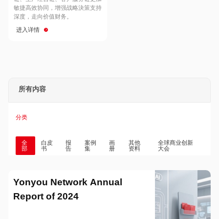
Hong Kong
Macau
敏捷高效协同，增强战略決策支持
深度，走向价值财务。
进入详情
Taiwan
Global
所有内容
分类
全
白皮
报
案例
画
其他
全球商业创新
部
书
告
集
册
资料
大会
Yonyou Network Annual
Report of 2024