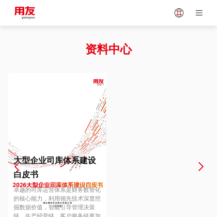
Japan
Vietnam
资料中心
Singapore
Malaysia
Indonesia
Thailand
Europe
Turkey
大型企业司库体系建设
白皮书
Hungary
Mexico
卓越的司库运营体系是财务数智化
的核心能力，利用领先技术深度挖
掘数据价值，智能引导管理决策
链、生产经营链、客户服务链更加