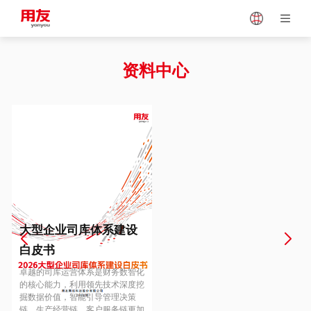
Japan
Vietnam
资料中心
Singapore
Malaysia
Indonesia
Thailand
Europe
Turkey
大型企业司库体系建设
白皮书
Hungary
Mexico
卓越的司库运营体系是财务数智化
的核心能力，利用领先技术深度挖
掘数据价值，智能引导管理决策
链、生产经营链、客户服务链更加