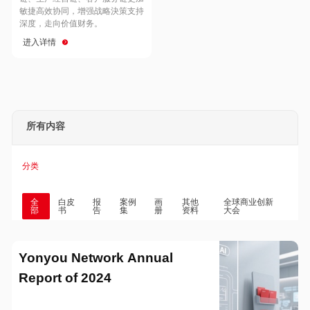
Hong Kong
Macau
敏捷高效协同，增强战略決策支持
深度，走向价值财务。
进入详情
Taiwan
Global
所有内容
分类
全
白皮
报
案例
画
其他
全球商业创新
部
书
告
集
册
资料
大会
Yonyou Network Annual
Report of 2024