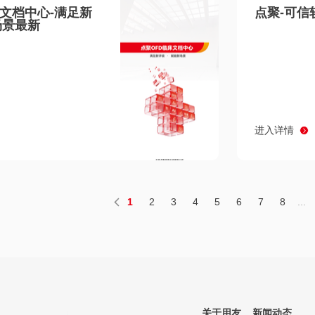
床文档中心-满足新
点聚-可信
场景最新
进入详情
1
2
3
4
5
6
7
8
...
关于用友
新闻动态