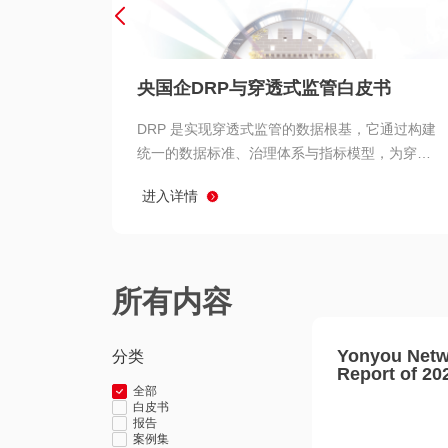
央国企DRP与穿透式监管白皮书
DRP 是实现穿透式监管的数据根基，它通过构建
统一的数据标准、治理体系与指标模型，为穿透
式监管提供了高质量、可信赖的数据基础。而以
进入详情
用友 BIP 为代表的新一代数智化平台，则为 DRP
的落地与穿透式监管的实现提供了强大的技术支
撑
所有内容
Yonyou Netw
分类
Report of 20
全部
白皮书
报告
案例集