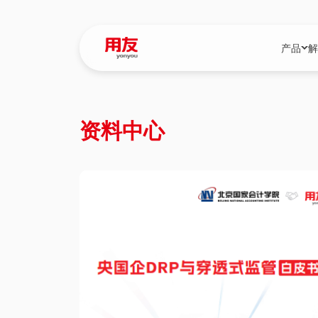
产品
解
YonBIP
行业解决
资料中心
YonBIP（大型
消费品行
YonSuite（
服务
畅捷通（小微企
国资
iuap平台（数
农业
用友BIP超级版
医药
U9 Cloud（
医疗
交通公用
建筑