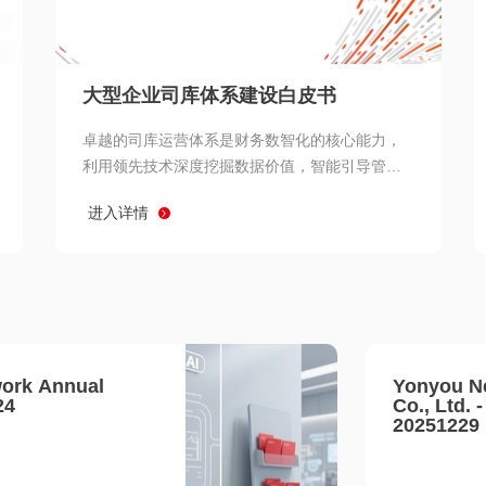
查看所有
大型企业司库体系建设白皮书
卓越的司库运营体系是财务数智化的核心能力，
利用领先技术深度挖掘数据价值，智能引导管理
决策 链、生产经营链、客户服务链更加敏捷高效
进入详情
协同，增强战略決策支持深度，走向价值财务。
ork Annual
Yonyou N
24
Co., Ltd. 
20251229