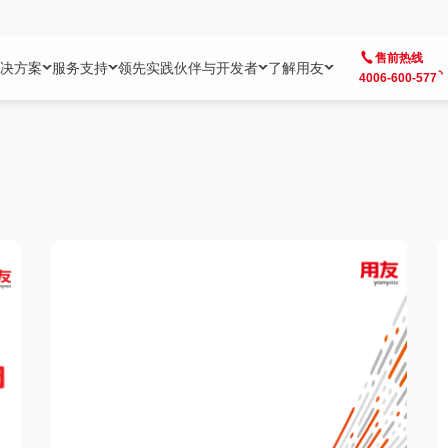
售前热线
决方案
服务支持
领先实践
伙伴与开发者
了解用友
4006-600-577
方案
社区
成为合作伙伴
企业AI
热点解决方案
公司信息
客户支持
开发者
业务领域
企业）
业
用户社区
地产
用友伙伴体系
企业AI
AI+全场景智能服务
了解用友
大型企业客户成功
用友开发者中
财务
成长型企业）
开发者社区
制造
ISV生态伙伴
YonGPT
用友BIP发布时刻
投资者关系
成长型企业客户成功
YonBIP开发
人力
业）
会计家园
金融
专业服务伙伴
智友（YonMate）
用友BIP企业数智化套件
全球分支机构
帮助中心
YonMaker
供应链
智化底座）
摩天
教育
战略联盟伙伴
YonWork
全球化数智运营解决方案
加入用友
友户通
营销
iKM
政务
增值经销伙伴
YonCode
用友BIP国产替代
阳光经营
产品安全中心
采购
制造业云ERP）
烟草
算法备案中心
广信