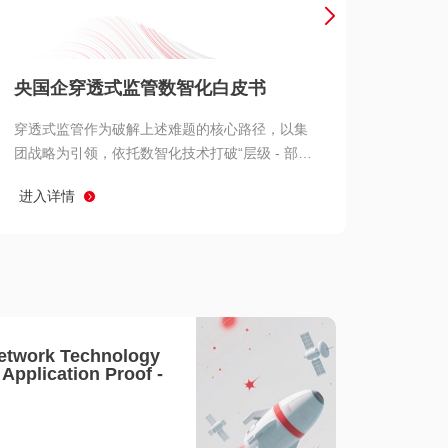
产品 >
央国企穿透式监管数智化白皮书
穿透式监管作为破解上述难题的核心路径，以集
团战略为引领，依托数智化技术打破“层级 - 部门
- 系统” 三重壁垒，实现从集团总部到基层经营单
进入详情
元的纵向全级次贯通、从监管指标到业务源头的
横向全链路延伸、 从风险预警到根因追溯的全周
期管控。
etwork Technology
- Application Proof -