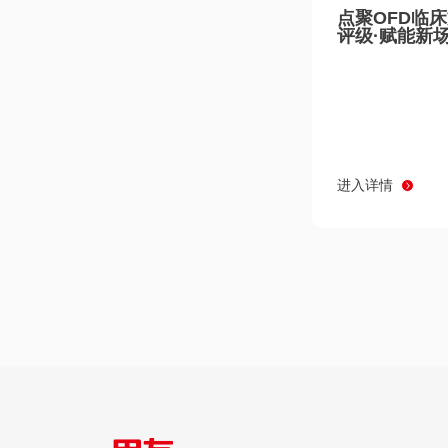
点聚OFD临
评级·赋能新
进入详情