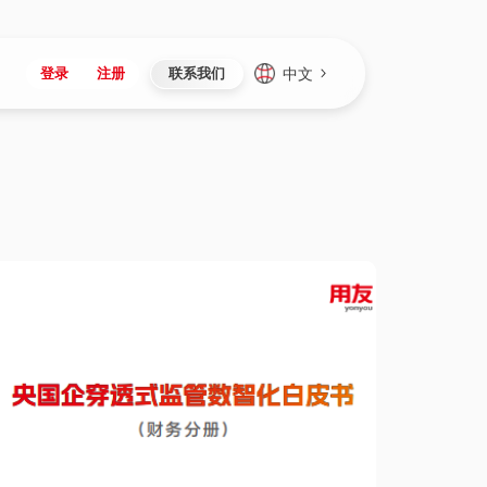
中文
登录
注册
联系我们
Japan
Vietnam
资讯与活动
iuap平台
成为合作伙伴
企业数据
Singapore
Malaysia
心
制造
新闻发布
智能平台
可持续产品与解决方案
数据服务
Indonesia
Thailand
者社区
研发
媒体报道
数据平台
数据安全与隐私
Europe
Turkey
生态定制平台
项目
资料中心
开发平台
社会影响力
Hungary
Mexico
资产
视频中心
云技术平台
人才发展
Hong Kong
Macau
协同
活动中心（日历）
应用平台
公司治理
Taiwan
Global
全球商业创新大会
连接平台
应用下载