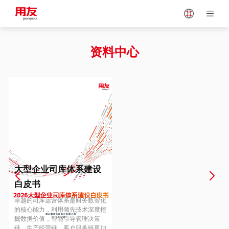
Japan
Vietnam
资料中心
Singapore
Malaysia
Indonesia
Thailand
Europe
Turkey
大型企业司库体系建设
白皮书
Hungary
Mexico
卓越的司库运营体系是财务数智化
的核心能力，利用领先技术深度挖
掘数据价值，智能引导管理决策
链、生产经营链、客户服务链更加