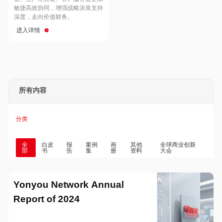
Hong Kong
Macau
敏捷高效协同，增强战略決策支持
深度，走向价值财务。
进入详情
Taiwan
Global
所有内容
分类
全
白皮
报
案例
画
其他
全球商业创新
部
书
告
集
册
资料
大会
Yonyou Network Annual
Report of 2024