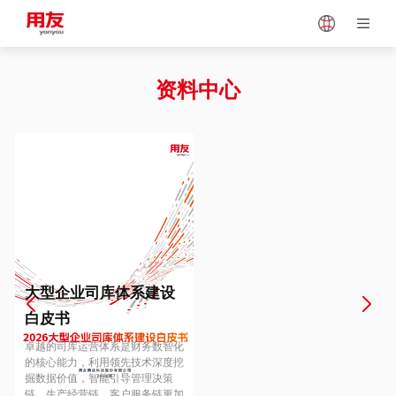
Japan
Vietnam
资料中心
Singapore
Malaysia
Indonesia
Thailand
Europe
Turkey
大型企业司库体系建设
白皮书
Hungary
Mexico
卓越的司库运营体系是财务数智化
的核心能力，利用领先技术深度挖
掘数据价值，智能引导管理决策
链、生产经营链、客户服务链更加