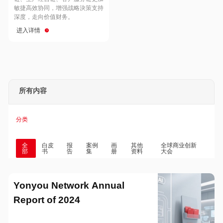
Hong Kong
Macau
敏捷高效协同，增强战略決策支持
深度，走向价值财务。
进入详情
Taiwan
Global
所有内容
分类
全
白皮
报
案例
画
其他
全球商业创新
部
书
告
集
册
资料
大会
Yonyou Network Annual
Report of 2024