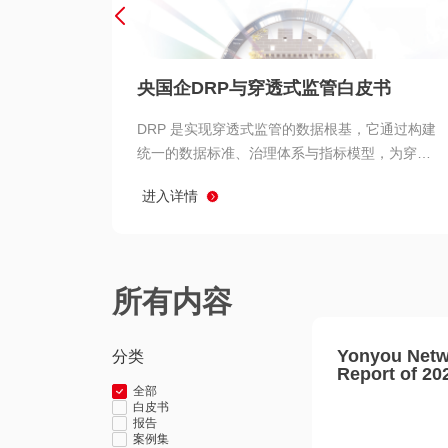
央国企DRP与穿透式监管白皮书
DRP 是实现穿透式监管的数据根基，它通过构建
统一的数据标准、治理体系与指标模型，为穿透
式监管提供了高质量、可信赖的数据基础。而以
进入详情
用友 BIP 为代表的新一代数智化平台，则为 DRP
的落地与穿透式监管的实现提供了强大的技术支
撑
所有内容
Yonyou Netw
分类
Report of 20
全部
白皮书
报告
案例集