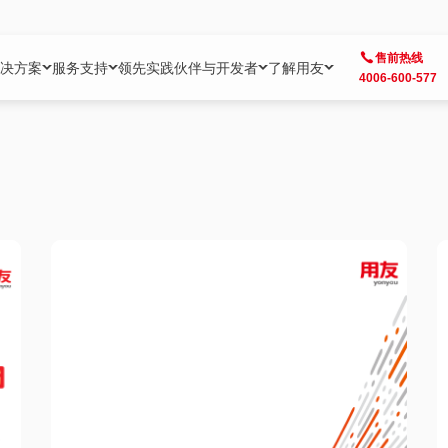
售前热线
决方案
服务支持
领先实践
伙伴与开发者
了解用友
4006-600-577
方案
社区
成为合作伙伴
企业AI
热点解决方案
公司信息
客户支持
开发者
业务领域
企业）
业
用户社区
地产
用友伙伴体系
企业AI
AI+全场景智能服务
了解用友
大型企业客户成功
用友开发者中
财务
成长型企业）
开发者社区
制造
ISV生态伙伴
YonGPT
用友BIP发布时刻
投资者关系
成长型企业客户成功
YonBIP开发
人力
业）
会计家园
金融
专业服务伙伴
智友（YonMate）
用友BIP企业数智化套件
全球分支机构
帮助中心
YonMaker
供应链
智化底座）
摩天
教育
战略联盟伙伴
YonWork
全球化数智运营解决方案
加入用友
友户通
营销
iKM
政务
增值经销伙伴
YonCode
用友BIP国产替代
阳光经营
产品安全中心
采购
制造业云ERP）
烟草
算法备案中心
广信