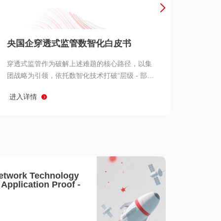
产品 >
央国企穿透式监管数智化白皮书
穿透式监管作为破解上述难题的核心路径，以集
团战略为引领，依托数智化技术打破“层级 - 部门
- 系统” 三重壁垒，实现从集团总部到基层经营单
进入详情
元的纵向全级次贯通、从监管指标到业务源头的
横向全链路延伸、 从风险预警到根因追溯的全周
期管控。
etwork Technology
- Application Proof -