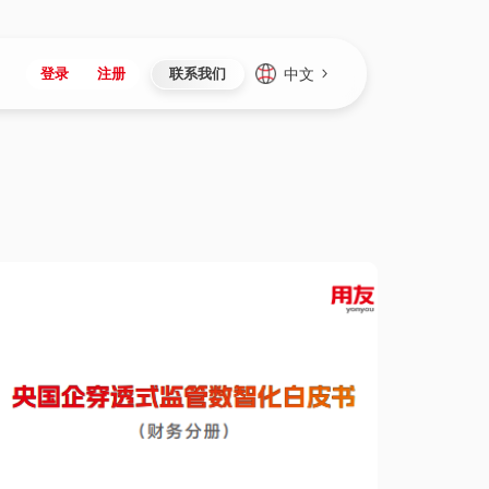
中文
登录
注册
联系我们
Japan
Vietnam
资讯与活动
iuap平台
成为合作伙伴
企业数据
Singapore
Malaysia
心
制造
新闻发布
智能平台
可持续产品与解决方案
数据服务
Indonesia
Thailand
者社区
研发
媒体报道
数据平台
数据安全与隐私
Europe
Turkey
生态定制平台
项目
资料中心
开发平台
社会影响力
Hungary
Mexico
资产
视频中心
云技术平台
人才发展
Hong Kong
Macau
协同
活动中心（日历）
应用平台
公司治理
Taiwan
Global
全球商业创新大会
连接平台
应用下载