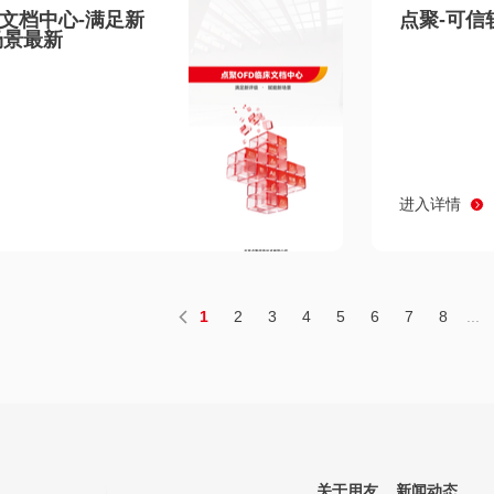
床文档中心-满足新
点聚-可信
场景最新
进入详情
1
2
3
4
5
6
7
8
...
关于用友
新闻动态