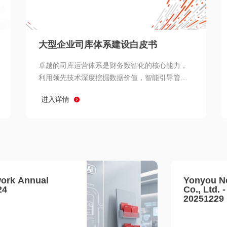
查看所有
大型企业司库体系建设白皮书
卓越的司库运营体系是财务数智化的核心能力，
利用领先技术深度挖掘数据价值，智能引导管理
决策 链、生产经营链、客户服务链更加敏捷高效
进入详情
协同，增强战略決策支持深度，走向价值财务。
ork Annual
Yonyou N
24
Co., Ltd. 
20251229