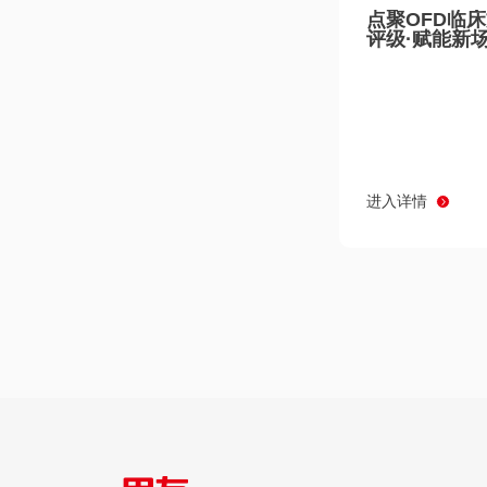
点聚OFD临
评级·赋能新
进入详情