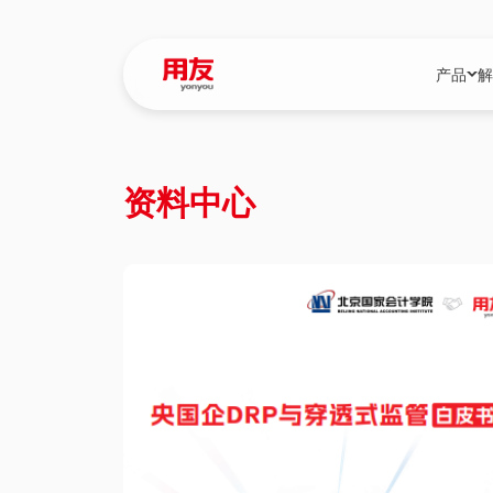
产品
解
YonBIP
行业解决
资料中心
YonBIP（大型
消费品行
YonSuite（
服务
畅捷通（小微企
国资
iuap平台（数
农业
用友BIP超级版
医药
U9 Cloud（
医疗
交通公用
建筑