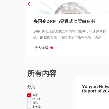
央国企DRP与穿透式监管白皮书
DRP 是实现穿透式监管的数据根基，它通过构建
统一的数据标准、治理体系与指标模型，为穿透
式监管提供了高质量、可信赖的数据基础。而以
进入详情
用友 BIP 为代表的新一代数智化平台，则为 DRP
的落地与穿透式监管的实现提供了强大的技术支
撑
所有内容
Yonyou Netw
分类
Report of 20
全部
白皮书
报告
案例集