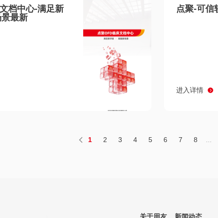
床文档中心-满足新
点聚-可信
场景最新
进入详情
1
2
3
4
5
6
7
8
...
关于用友
新闻动态