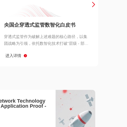
产品 >
央国企穿透式监管数智化白皮书
穿透式监管作为破解上述难题的核心路径，以集
团战略为引领，依托数智化技术打破“层级 - 部门
- 系统” 三重壁垒，实现从集团总部到基层经营单
进入详情
元的纵向全级次贯通、从监管指标到业务源头的
横向全链路延伸、 从风险预警到根因追溯的全周
期管控。
etwork Technology
- Application Proof -