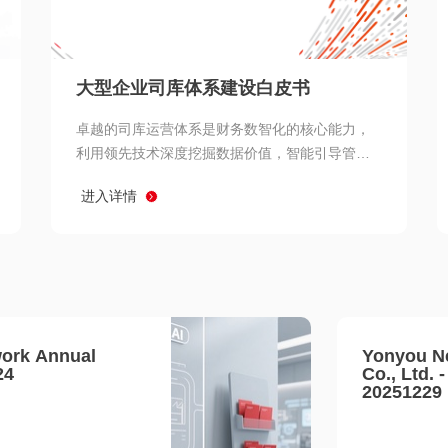
查看所有
大型企业司库体系建设白皮书
卓越的司库运营体系是财务数智化的核心能力，
利用领先技术深度挖掘数据价值，智能引导管理
决策 链、生产经营链、客户服务链更加敏捷高效
进入详情
协同，增强战略決策支持深度，走向价值财务。
ork Annual
Yonyou N
24
Co., Ltd. 
20251229