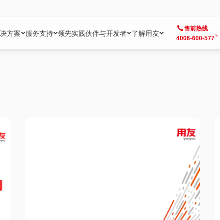
售前热线
决方案
服务支持
领先实践
伙伴与开发者
了解用友
4006-600-577
方案
社区
成为合作伙伴
企业AI
热点解决方案
公司信息
客户支持
开发者
业务领域
企业）
业
用户社区
地产
用友伙伴体系
企业AI
AI+全场景智能服务
了解用友
大型企业客户成功
用友开发者中
财务
成长型企业）
开发者社区
制造
ISV生态伙伴
YonGPT
用友BIP发布时刻
投资者关系
成长型企业客户成功
YonBIP开发
人力
业）
会计家园
金融
专业服务伙伴
智友（YonMate）
用友BIP企业数智化套件
全球分支机构
帮助中心
YonMaker
供应链
智化底座）
摩天
教育
战略联盟伙伴
YonWork
全球化数智运营解决方案
加入用友
友户通
营销
iKM
政务
增值经销伙伴
YonCode
用友BIP国产替代
阳光经营
产品安全中心
采购
制造业云ERP）
烟草
算法备案中心
广信