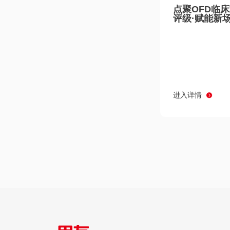
点聚OFD临
评级·赋能新
进入详情