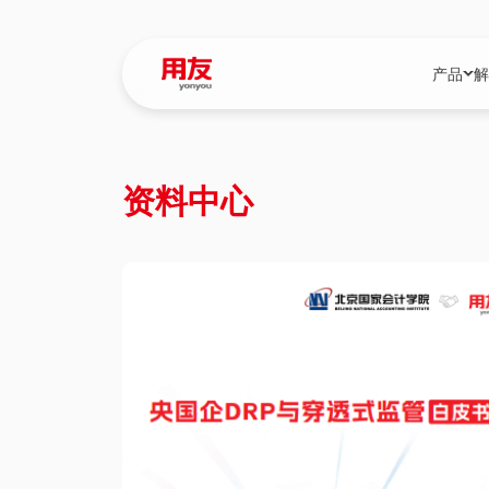
产品
解
YonBIP
行业解决
资料中心
YonBIP（大型
消费品行
YonSuite（
服务
畅捷通（小微企
国资
iuap平台（数
农业
用友BIP超级版
医药
U9 Cloud（
医疗
交通公用
建筑