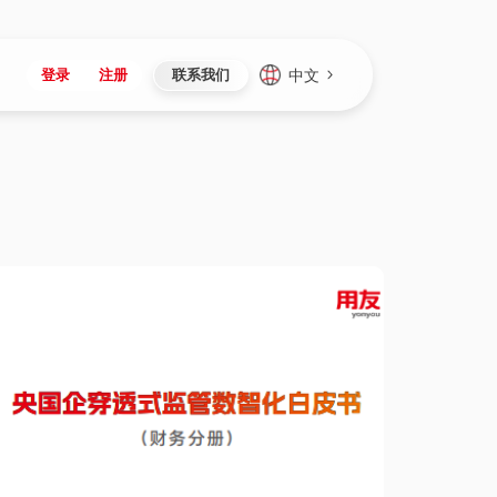
中文
登录
注册
联系我们
Japan
Vietnam
资讯与活动
iuap平台
成为合作伙伴
企业数据
Singapore
Malaysia
心
制造
新闻发布
智能平台
可持续产品与解决方案
数据服务
Indonesia
Thailand
者社区
研发
媒体报道
数据平台
数据安全与隐私
Europe
Turkey
生态定制平台
项目
资料中心
开发平台
社会影响力
Hungary
Mexico
资产
视频中心
云技术平台
人才发展
Hong Kong
Macau
协同
活动中心（日历）
应用平台
公司治理
Taiwan
Global
全球商业创新大会
连接平台
应用下载