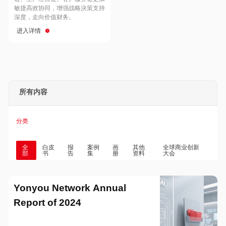
Hong Kong
Macau
敏捷高效协同，增强战略決策支持
深度，走向价值财务。
进入详情
Taiwan
Global
所有内容
分类
全
白皮
报
案例
画
其他
全球商业创新
部
书
告
集
册
资料
大会
Yonyou Network Annual
Report of 2024