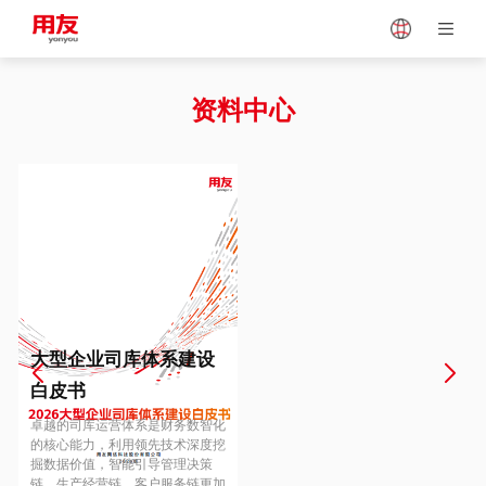
Japan
Vietnam
资料中心
Singapore
Malaysia
Indonesia
Thailand
Europe
Turkey
大型企业司库体系建设
白皮书
Hungary
Mexico
卓越的司库运营体系是财务数智化
的核心能力，利用领先技术深度挖
掘数据价值，智能引导管理决策
链、生产经营链、客户服务链更加