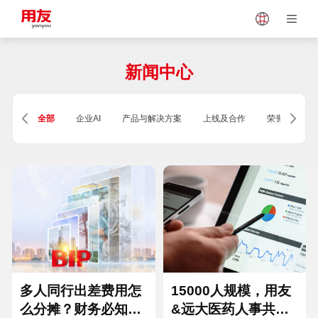
Japan
Vietnam
新闻中心
Singapore
Malaysia
全部
企业AI
产品与解决方案
上线及合作
荣誉及资质
Indonesia
Thailand
Europe
Turkey
Hungary
Mexico
多人同行出差费用怎
15000人规模，用友
么分摊？财务必知的
&远大医药人事共享