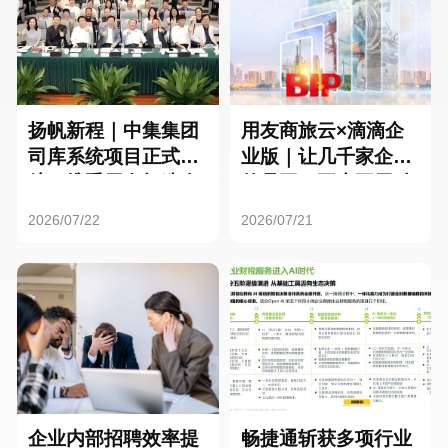
扬帆新程｜中集集团
用友商旅云×滴滴企
司库系统项目正式启
业版｜让几千家企业
航，携手用友打造全
的员工，再也不用贴
球化资金管理新标杆
发票了
2026/07/22
2026/07/21
企业内部招聘效率提
畅捷通斩获多项行业