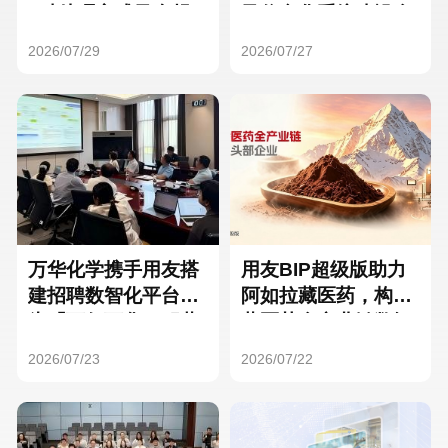
Hong Kong
Macau
3种处理方式及合规
及信息化系统建设全
要点
面启动
2026/07/29
2026/07/27
Taiwan
Global
万华化学携手用友搭
用友BIP超级版助力
建招聘数智化平台，
阿如拉藏医药，构建
为「万亿万华」积蓄
藏医药全产业链数智
核心人才
一体化平台
2026/07/23
2026/07/22