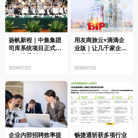
扬帆新程｜中集集团
用友商旅云×滴滴企
司库系统项目正式启
业版｜让几千家企业
航，携手用友打造全
的员工，再也不用贴
球化资金管理新标杆
发票了
2026/07/22
2026/07/21
企业内部招聘效率提
畅捷通斩获多项行业