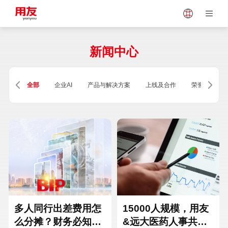
Japan
Vietnam
新闻中心
Singapore
Malaysia
全部
企业AI
产品与解决方案
上线及合作
荣誉及资质
Indonesia
Thailand
Europe
Turkey
Hungary
Mexico
多人同行出差费用怎
15000人规模，用友
么分摊？财务必知的
&远大医药人事共享