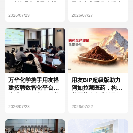
Hong Kong
Macau
3种处理方式及合规
及信息化系统建设全
要点
面启动
2026/07/29
2026/07/27
Taiwan
Global
万华化学携手用友搭
用友BIP超级版助力
建招聘数智化平台，
阿如拉藏医药，构建
为「万亿万华」积蓄
藏医药全产业链数智
核心人才
一体化平台
2026/07/23
2026/07/22