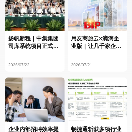
扬帆新程｜中集集团
用友商旅云×滴滴企
司库系统项目正式启
业版｜让几千家企业
航，携手用友打造全
的员工，再也不用贴
球化资金管理新标杆
发票了
2026/07/22
2026/07/21
企业内部招聘效率提
畅捷通斩获多项行业