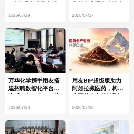
Hong Kong
Macau
3种处理方式及合规
及信息化系统建设全
要点
面启动
2026/07/29
2026/07/27
Taiwan
Global
万华化学携手用友搭
用友BIP超级版助力
建招聘数智化平台，
阿如拉藏医药，构建
为「万亿万华」积蓄
藏医药全产业链数智
核心人才
一体化平台
2026/07/23
2026/07/22