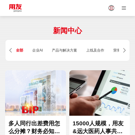
Japan
Vietnam
新闻中心
Singapore
Malaysia
全部
企业AI
产品与解决方案
上线及合作
荣誉及资质
Indonesia
Thailand
Europe
Turkey
Hungary
Mexico
多人同行出差费用怎
15000人规模，用友
么分摊？财务必知的
&远大医药人事共享