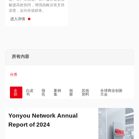
Hong Kong
Macau
敏捷高效协同，增强战略決策支持
深度，走向价值财务。
进入详情
Taiwan
Global
所有内容
分类
全
白皮
报
案例
画
其他
全球商业创新
部
书
告
集
册
资料
大会
Yonyou Network Annual
Report of 2024