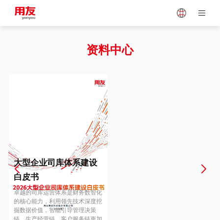
Japan
Vietnam
资料中心
Singapore
Malaysia
Indonesia
Thailand
Europe
Turkey
大型企业司库体系建设
白皮书
Hungary
Mexico
卓越的司库运营体系是财务数智化
的核心能力，利用领先技术深度挖
掘数据价值，智能引导管理决策
链、生产经营链、客户服务链更加