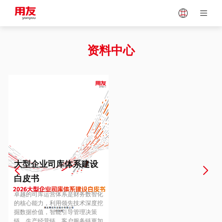
Japan
Vietnam
资料中心
Singapore
Malaysia
Indonesia
Thailand
Europe
Turkey
大型企业司库体系建设
白皮书
Hungary
Mexico
卓越的司库运营体系是财务数智化
的核心能力，利用领先技术深度挖
掘数据价值，智能引导管理决策
链、生产经营链、客户服务链更加