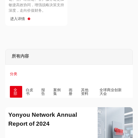
Hong Kong
Macau
敏捷高效协同，增强战略決策支持
深度，走向价值财务。
进入详情
Taiwan
Global
所有内容
分类
全
白皮
报
案例
画
其他
全球商业创新
部
书
告
集
册
资料
大会
Yonyou Network Annual
Report of 2024