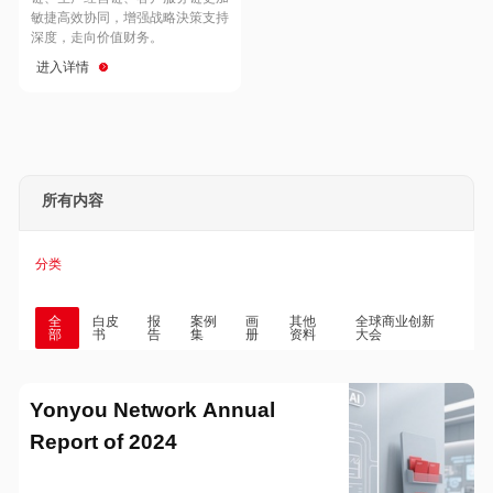
Hong Kong
Macau
敏捷高效协同，增强战略決策支持
深度，走向价值财务。
进入详情
Taiwan
Global
所有内容
分类
全
白皮
报
案例
画
其他
全球商业创新
部
书
告
集
册
资料
大会
Yonyou Network Annual
Report of 2024