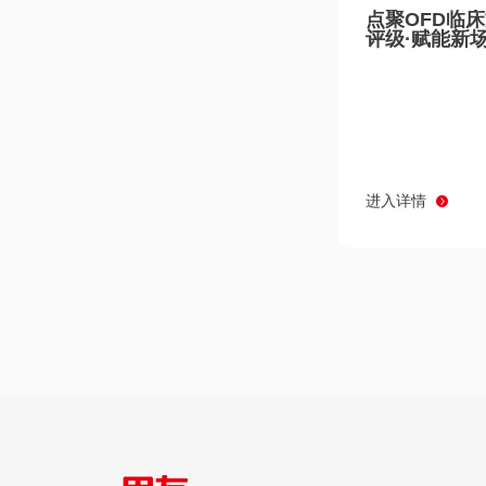
点聚OFD临
评级·赋能新
进入详情