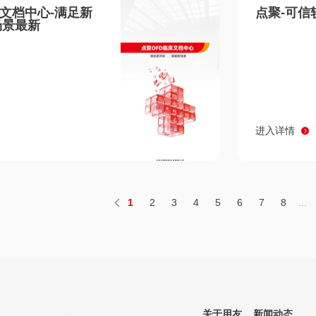
床文档中心-满足新
点聚-可信
场景最新
进入详情
1
2
3
4
5
6
7
8
...
关于用友
新闻动态