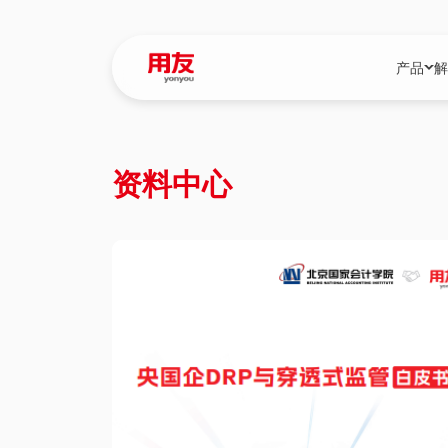
产品
解
YonBIP
行业解决
资料中心
YonBIP（大型
消费品行
YonSuite（
服务
畅捷通（小微企
国资
iuap平台（数
农业
用友BIP超级版
医药
U9 Cloud（
医疗
交通公用
建筑