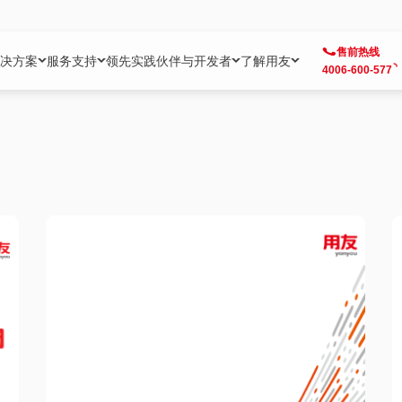
售前热线
决方案
服务支持
领先实践
伙伴与开发者
了解用友
4006-600-577
方案
社区
成为合作伙伴
企业AI
热点解决方案
公司信息
客户支持
开发者
业务领域
企业）
业
用户社区
地产
用友伙伴体系
企业AI
AI+全场景智能服务
了解用友
大型企业客户成功
用友开发者中
财务
成长型企业）
开发者社区
制造
ISV生态伙伴
YonGPT
用友BIP发布时刻
投资者关系
成长型企业客户成功
YonBIP开发
人力
业）
会计家园
金融
专业服务伙伴
智友（YonMate）
用友BIP企业数智化套件
全球分支机构
帮助中心
YonMaker
供应链
智化底座）
摩天
教育
战略联盟伙伴
YonWork
全球化数智运营解决方案
加入用友
友户通
营销
iKM
政务
增值经销伙伴
YonCode
用友BIP国产替代
阳光经营
产品安全中心
采购
制造业云ERP）
烟草
算法备案中心
广信