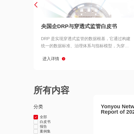
央国企DRP与穿透式监管白皮书
DRP 是实现穿透式监管的数据根基，它通过构建
统一的数据标准、治理体系与指标模型，为穿透
式监管提供了高质量、可信赖的数据基础。而以
进入详情
用友 BIP 为代表的新一代数智化平台，则为 DRP
的落地与穿透式监管的实现提供了强大的技术支
撑
所有内容
Yonyou Netw
分类
Report of 20
全部
白皮书
报告
案例集