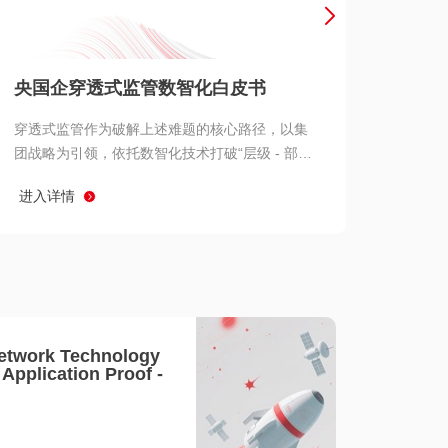
产品 >
央国企穿透式监管数智化白皮书
穿透式监管作为破解上述难题的核心路径，以集
团战略为引领，依托数智化技术打破“层级 - 部门
- 系统” 三重壁垒，实现从集团总部到基层经营单
进入详情
元的纵向全级次贯通、从监管指标到业务源头的
横向全链路延伸、 从风险预警到根因追溯的全周
期管控。
etwork Technology
- Application Proof -