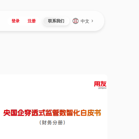
中文
登录
注册
联系我们
Japan
Vietnam
资讯与活动
iuap平台
成为合作伙伴
企业数据
Singapore
Malaysia
心
制造
新闻发布
智能平台
可持续产品与解决方案
数据服务
Indonesia
Thailand
者社区
研发
媒体报道
数据平台
数据安全与隐私
Europe
Turkey
生态定制平台
项目
资料中心
开发平台
社会影响力
Hungary
Mexico
资产
视频中心
云技术平台
人才发展
Hong Kong
Macau
协同
活动中心（日历）
应用平台
公司治理
Taiwan
Global
全球商业创新大会
连接平台
应用下载