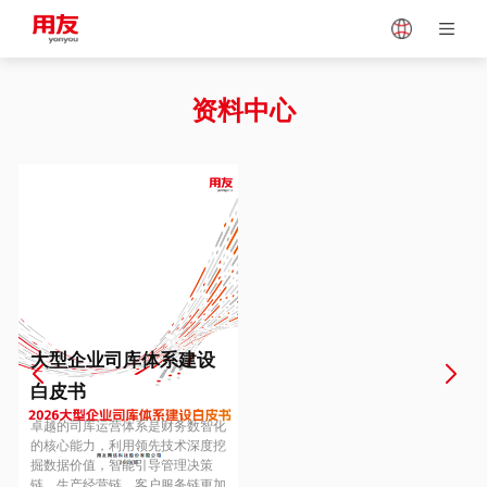
Japan
Vietnam
资料中心
Singapore
Malaysia
Indonesia
Thailand
Europe
Turkey
大型企业司库体系建设
白皮书
Hungary
Mexico
卓越的司库运营体系是财务数智化
的核心能力，利用领先技术深度挖
掘数据价值，智能引导管理决策
链、生产经营链、客户服务链更加