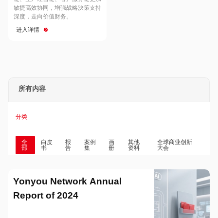
Hong Kong
Macau
敏捷高效协同，增强战略決策支持
深度，走向价值财务。
进入详情
Taiwan
Global
所有内容
分类
全
白皮
报
案例
画
其他
全球商业创新
部
书
告
集
册
资料
大会
Yonyou Network Annual
Report of 2024