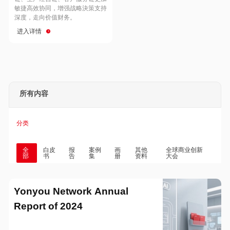
Hong Kong
Macau
敏捷高效协同，增强战略決策支持
深度，走向价值财务。
进入详情
Taiwan
Global
所有内容
分类
全
白皮
报
案例
画
其他
全球商业创新
部
书
告
集
册
资料
大会
Yonyou Network Annual
Report of 2024