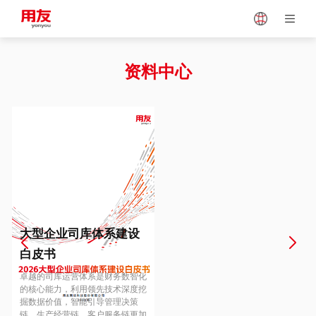
Japan
Vietnam
资料中心
Singapore
Malaysia
Indonesia
Thailand
Europe
Turkey
大型企业司库体系建设
白皮书
Hungary
Mexico
卓越的司库运营体系是财务数智化
的核心能力，利用领先技术深度挖
掘数据价值，智能引导管理决策
链、生产经营链、客户服务链更加