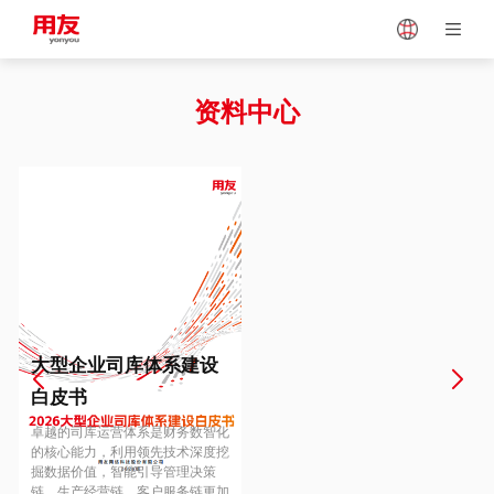
Japan
Vietnam
资料中心
Singapore
Malaysia
Indonesia
Thailand
Europe
Turkey
大型企业司库体系建设
白皮书
Hungary
Mexico
卓越的司库运营体系是财务数智化
的核心能力，利用领先技术深度挖
掘数据价值，智能引导管理决策
链、生产经营链、客户服务链更加