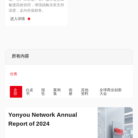
Hong Kong
Macau
敏捷高效协同，增强战略決策支持
深度，走向价值财务。
进入详情
Taiwan
Global
所有内容
分类
全
白皮
报
案例
画
其他
全球商业创新
部
书
告
集
册
资料
大会
Yonyou Network Annual
Report of 2024