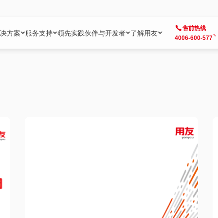
售前热线
决方案
服务支持
领先实践
伙伴与开发者
了解用友
4006-600-577
方案
社区
成为合作伙伴
企业AI
热点解决方案
公司信息
客户支持
开发者
业务领域
企业）
业
用户社区
地产
用友伙伴体系
企业AI
AI+全场景智能服务
了解用友
大型企业客户成功
用友开发者中
财务
成长型企业）
开发者社区
制造
ISV生态伙伴
YonGPT
用友BIP发布时刻
投资者关系
成长型企业客户成功
YonBIP开发
人力
业）
会计家园
金融
专业服务伙伴
智友（YonMate）
用友BIP企业数智化套件
全球分支机构
帮助中心
YonMaker
供应链
智化底座）
摩天
教育
战略联盟伙伴
YonWork
全球化数智运营解决方案
加入用友
友户通
营销
iKM
政务
增值经销伙伴
YonCode
用友BIP国产替代
阳光经营
产品安全中心
采购
制造业云ERP）
烟草
算法备案中心
广信