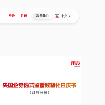
中文
登录
注册
联系我们
Japan
Vietnam
资讯与活动
iuap平台
成为合作伙伴
企业数据
Singapore
Malaysia
心
制造
新闻发布
智能平台
可持续产品与解决方案
数据服务
Indonesia
Thailand
者社区
研发
媒体报道
数据平台
数据安全与隐私
Europe
Turkey
生态定制平台
项目
资料中心
开发平台
社会影响力
Hungary
Mexico
资产
视频中心
云技术平台
人才发展
Hong Kong
Macau
协同
活动中心（日历）
应用平台
公司治理
Taiwan
Global
全球商业创新大会
连接平台
应用下载