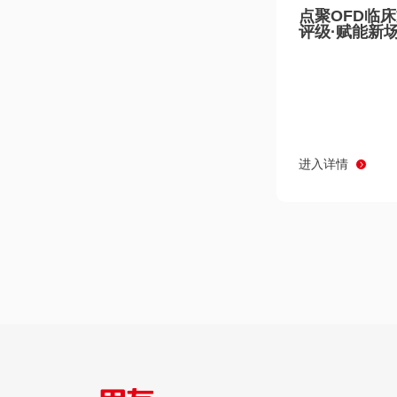
点聚OFD临
评级·赋能新
进入详情