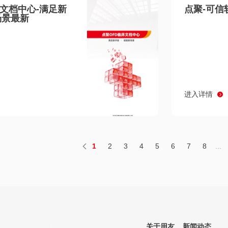
床文档中心-满足新
点聚-可信
场景最新
进入详情
1
2
3
4
5
6
7
8
...
关于用友
新闻动态