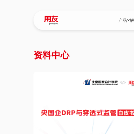
产品
解
YonBIP
行业解决
资料中心
YonBIP（大型
消费品行
YonSuite（
服务
畅捷通（小微企
国资
iuap平台（数
农业
用友BIP超级版
医药
U9 Cloud（
医疗
交通公用
建筑