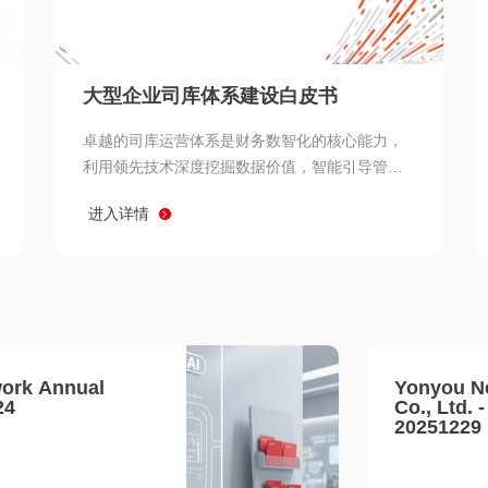
查看所有
大型企业司库体系建设白皮书
卓越的司库运营体系是财务数智化的核心能力，
利用领先技术深度挖掘数据价值，智能引导管理
决策 链、生产经营链、客户服务链更加敏捷高效
进入详情
协同，增强战略決策支持深度，走向价值财务。
ork Annual
Yonyou N
24
Co., Ltd. 
20251229