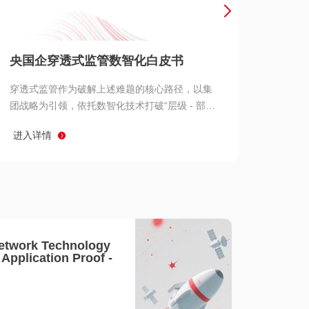
产品 >
央国企穿透式监管数智化白皮书
穿透式监管作为破解上述难题的核心路径，以集
团战略为引领，依托数智化技术打破“层级 - 部门
- 系统” 三重壁垒，实现从集团总部到基层经营单
进入详情
元的纵向全级次贯通、从监管指标到业务源头的
横向全链路延伸、 从风险预警到根因追溯的全周
期管控。
etwork Technology
- Application Proof -