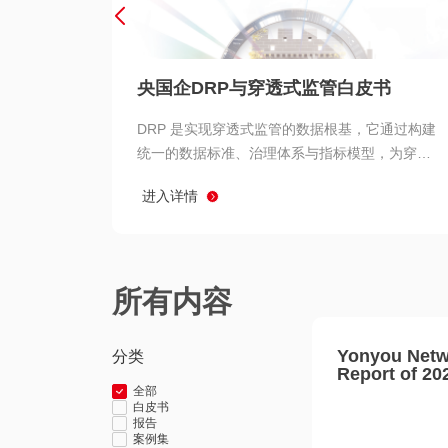
央国企DRP与穿透式监管白皮书
DRP 是实现穿透式监管的数据根基，它通过构建
统一的数据标准、治理体系与指标模型，为穿透
式监管提供了高质量、可信赖的数据基础。而以
进入详情
用友 BIP 为代表的新一代数智化平台，则为 DRP
的落地与穿透式监管的实现提供了强大的技术支
撑
所有内容
Yonyou Netw
分类
Report of 20
全部
白皮书
报告
案例集