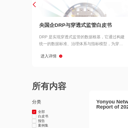
央国企DRP与穿透式监管白皮书
DRP 是实现穿透式监管的数据根基，它通过构建
统一的数据标准、治理体系与指标模型，为穿透
式监管提供了高质量、可信赖的数据基础。而以
进入详情
用友 BIP 为代表的新一代数智化平台，则为 DRP
的落地与穿透式监管的实现提供了强大的技术支
撑
所有内容
Yonyou Netw
分类
Report of 20
全部
白皮书
报告
案例集