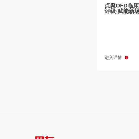
点聚OFD临
评级·赋能新
进入详情