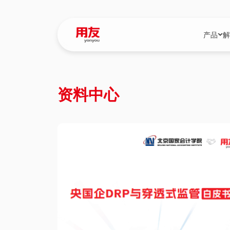
产品
解
YonBIP
行业解决
资料中心
YonBIP（大型
消费品行
YonSuite（
服务
畅捷通（小微企
国资
iuap平台（数
农业
用友BIP超级版
医药
U9 Cloud（
医疗
交通公用
建筑