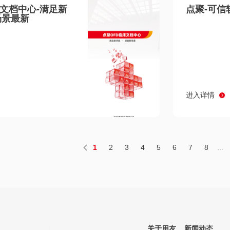
床文档中心-满足新
点聚-可信
场景最新
进入详情
1
2
3
4
5
6
7
8
...
关于用友
新闻动态