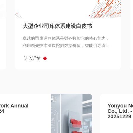
查看所有
大型企业司库体系建设白皮书
卓越的司库运营体系是财务数智化的核心能力，
利用领先技术深度挖掘数据价值，智能引导管理
决策 链、生产经营链、客户服务链更加敏捷高效
进入详情
协同，增强战略決策支持深度，走向价值财务。
ork Annual
Yonyou N
24
Co., Ltd. 
20251229