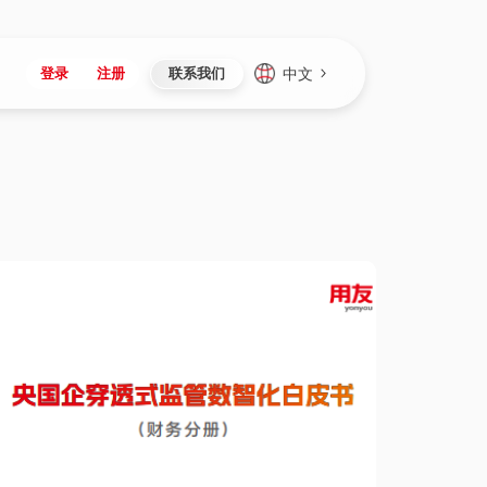
中文
登录
注册
联系我们
Japan
Vietnam
资讯与活动
iuap平台
成为合作伙伴
企业数据
Singapore
Malaysia
心
制造
新闻发布
智能平台
可持续产品与解决方案
数据服务
Indonesia
Thailand
者社区
研发
媒体报道
数据平台
数据安全与隐私
Europe
Turkey
生态定制平台
项目
资料中心
开发平台
社会影响力
Hungary
Mexico
资产
视频中心
云技术平台
人才发展
Hong Kong
Macau
协同
活动中心（日历）
应用平台
公司治理
Taiwan
Global
全球商业创新大会
连接平台
应用下载