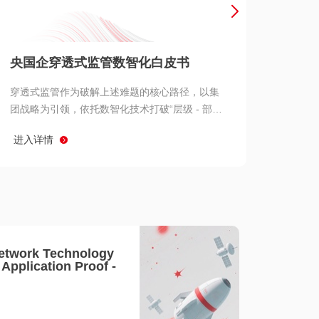
产品 >
央国企穿透式监管数智化白皮书
穿透式监管作为破解上述难题的核心路径，以集
团战略为引领，依托数智化技术打破“层级 - 部门
- 系统” 三重壁垒，实现从集团总部到基层经营单
进入详情
元的纵向全级次贯通、从监管指标到业务源头的
横向全链路延伸、 从风险预警到根因追溯的全周
期管控。
etwork Technology
- Application Proof -