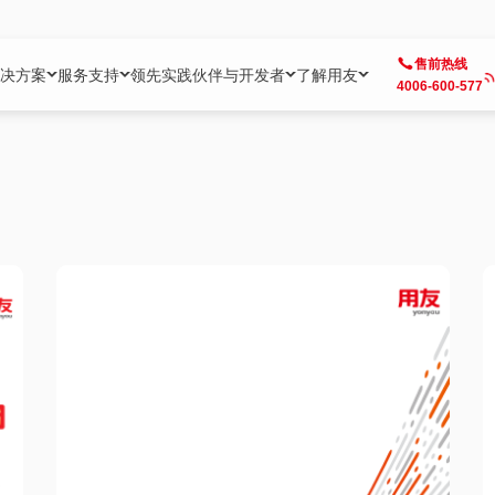
售前热线
决方案
服务支持
领先实践
伙伴与开发者
了解用友
4006-600-577
方案
社区
成为合作伙伴
企业AI
热点解决方案
公司信息
客户支持
开发者
业务领域
企业）
业
用户社区
地产
用友伙伴体系
企业AI
AI+全场景智能服务
了解用友
大型企业客户成功
用友开发者中
财务
成长型企业）
开发者社区
制造
ISV生态伙伴
YonGPT
用友BIP发布时刻
投资者关系
成长型企业客户成功
YonBIP开发
人力
业）
会计家园
金融
专业服务伙伴
智友（YonMate）
用友BIP企业数智化套件
全球分支机构
帮助中心
YonMaker
供应链
智化底座）
摩天
教育
战略联盟伙伴
YonWork
全球化数智运营解决方案
加入用友
友户通
营销
iKM
政务
增值经销伙伴
YonCode
用友BIP国产替代
阳光经营
产品安全中心
采购
制造业云ERP）
烟草
算法备案中心
广信