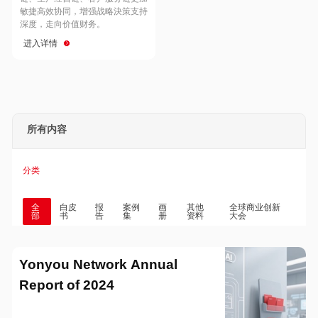
Hong Kong
Macau
敏捷高效协同，增强战略決策支持
深度，走向价值财务。
进入详情
Taiwan
Global
所有内容
分类
全
白皮
报
案例
画
其他
全球商业创新
部
书
告
集
册
资料
大会
Yonyou Network Annual
Report of 2024