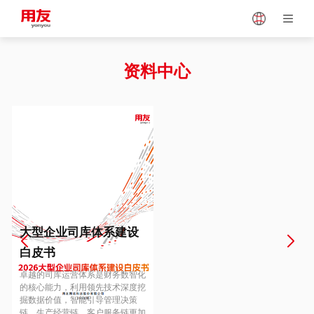
Japan
Vietnam
资料中心
Singapore
Malaysia
Indonesia
Thailand
Europe
Turkey
大型企业司库体系建设
白皮书
Hungary
Mexico
卓越的司库运营体系是财务数智化
的核心能力，利用领先技术深度挖
掘数据价值，智能引导管理决策
链、生产经营链、客户服务链更加