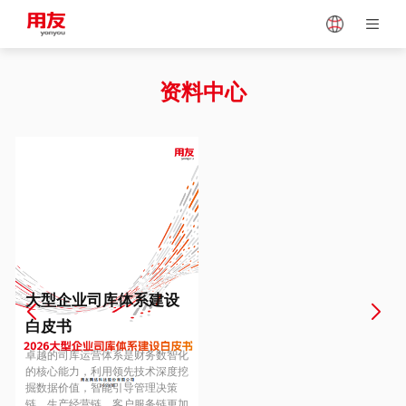
Japan
Vietnam
资料中心
Singapore
Malaysia
Indonesia
Thailand
Europe
Turkey
大型企业司库体系建设
白皮书
Hungary
Mexico
卓越的司库运营体系是财务数智化
的核心能力，利用领先技术深度挖
掘数据价值，智能引导管理决策
链、生产经营链、客户服务链更加