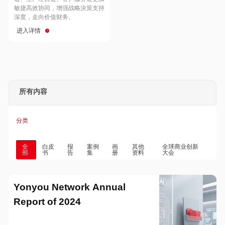
Hong Kong
Macau
敏捷高效协同，增强战略決策支持
深度，走向价值财务。
进入详情
Taiwan
Global
所有内容
分类
全
白皮
报
案例
画
其他
全球商业创新
部
书
告
集
册
资料
大会
Yonyou Network Annual
Report of 2024