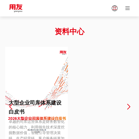
Japan
Vietnam
资料中心
Singapore
Malaysia
Indonesia
Thailand
Europe
Turkey
大型企业司库体系建设
白皮书
Hungary
Mexico
卓越的司库运营体系是财务数智化
的核心能力，利用领先技术深度挖
掘数据价值，智能引导管理决策
链、生产经营链、客户服务链更加