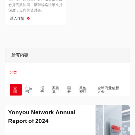
Hong Kong
Macau
敏捷高效协同，增强战略決策支持
深度，走向价值财务。
进入详情
Taiwan
Global
所有内容
分类
全
白皮
报
案例
画
其他
全球商业创新
部
书
告
集
册
资料
大会
Yonyou Network Annual
Report of 2024