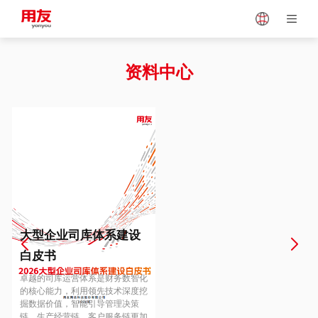
Japan
Vietnam
资料中心
Singapore
Malaysia
Indonesia
Thailand
Europe
Turkey
大型企业司库体系建设
白皮书
Hungary
Mexico
卓越的司库运营体系是财务数智化
的核心能力，利用领先技术深度挖
掘数据价值，智能引导管理决策
链、生产经营链、客户服务链更加