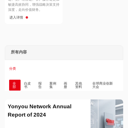
Hong Kong
Macau
敏捷高效协同，增强战略決策支持
深度，走向价值财务。
进入详情
Taiwan
Global
所有内容
分类
全
白皮
报
案例
画
其他
全球商业创新
部
书
告
集
册
资料
大会
Yonyou Network Annual
Report of 2024