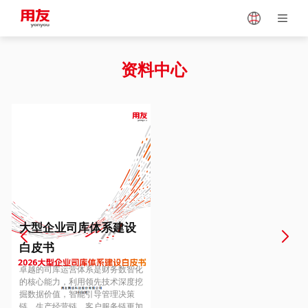
Japan
Vietnam
资料中心
Singapore
Malaysia
Indonesia
Thailand
Europe
Turkey
大型企业司库体系建设
白皮书
Hungary
Mexico
卓越的司库运营体系是财务数智化
的核心能力，利用领先技术深度挖
掘数据价值，智能引导管理决策
链、生产经营链、客户服务链更加