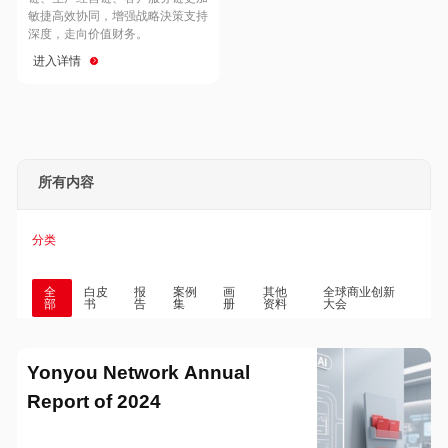
Hong Kong
Macau
敏捷高效协同，增强战略決策支持
深度，走向价值财务。
进入详情
Taiwan
Global
所有内容
分类
全
白皮
报
案例
画
其他
全球商业创新
部
书
告
集
册
资料
大会
Yonyou Network Annual
Report of 2024