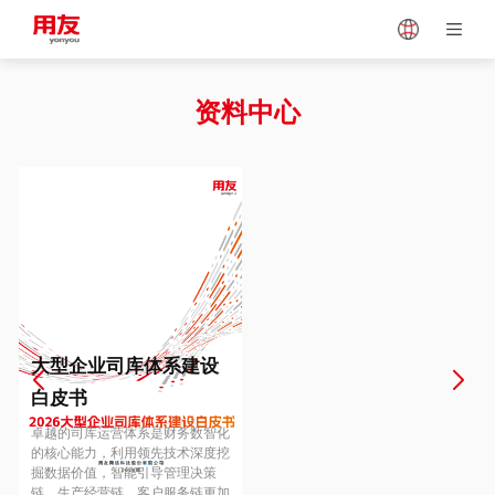
Japan
Vietnam
资料中心
Singapore
Malaysia
Indonesia
Thailand
Europe
Turkey
大型企业司库体系建设
白皮书
Hungary
Mexico
卓越的司库运营体系是财务数智化
的核心能力，利用领先技术深度挖
掘数据价值，智能引导管理决策
链、生产经营链、客户服务链更加