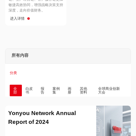
Hong Kong
Macau
敏捷高效协同，增强战略決策支持
深度，走向价值财务。
进入详情
Taiwan
Global
所有内容
分类
全
白皮
报
案例
画
其他
全球商业创新
部
书
告
集
册
资料
大会
Yonyou Network Annual
Report of 2024