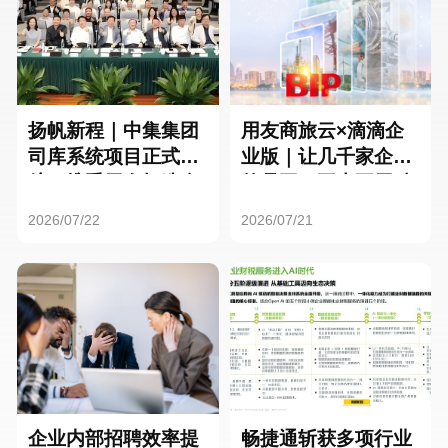
扬帆新程｜中集集团
用友商旅云×滴滴企
司库系统项目正式启
业版｜让几千家企业
航，携手用友打造全
的员工，再也不用贴
球化资金管理新标杆
发票了
2026/07/22
2026/07/21
企业内部招聘效率提
畅捷通斩获多项行业