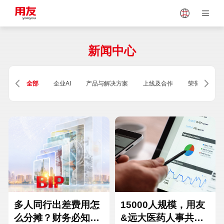
Japan
Vietnam
新闻中心
Singapore
Malaysia
全部
企业AI
产品与解决方案
上线及合作
荣誉及资质
Indonesia
Thailand
Europe
Turkey
Hungary
Mexico
多人同行出差费用怎
15000人规模，用友
么分摊？财务必知的
&远大医药人事共享