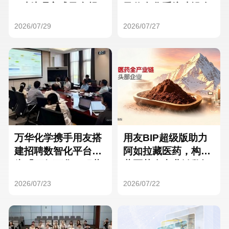
Hong Kong
Macau
3种处理方式及合规
及信息化系统建设全
要点
面启动
2026/07/29
2026/07/27
Taiwan
Global
万华化学携手用友搭
用友BIP超级版助力
建招聘数智化平台，
阿如拉藏医药，构建
为「万亿万华」积蓄
藏医药全产业链数智
核心人才
一体化平台
2026/07/23
2026/07/22