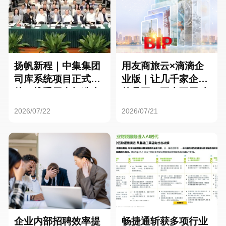
扬帆新程｜中集集团
用友商旅云×滴滴企
司库系统项目正式启
业版｜让几千家企业
航，携手用友打造全
的员工，再也不用贴
球化资金管理新标杆
发票了
2026/07/22
2026/07/21
企业内部招聘效率提
畅捷通斩获多项行业