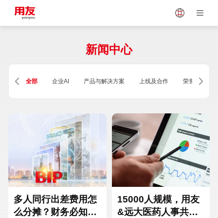
Japan
Vietnam
新闻中心
Singapore
Malaysia
全部
企业AI
产品与解决方案
上线及合作
荣誉及资质
Indonesia
Thailand
Europe
Turkey
Hungary
Mexico
多人同行出差费用怎
15000人规模，用友
么分摊？财务必知的
&远大医药人事共享