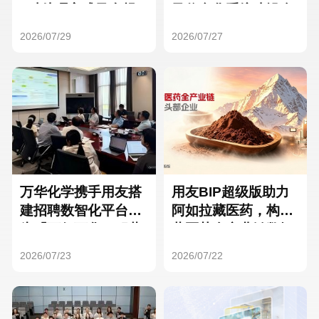
Hong Kong
Macau
3种处理方式及合规
及信息化系统建设全
要点
面启动
2026/07/29
2026/07/27
Taiwan
Global
万华化学携手用友搭
用友BIP超级版助力
建招聘数智化平台，
阿如拉藏医药，构建
为「万亿万华」积蓄
藏医药全产业链数智
核心人才
一体化平台
2026/07/23
2026/07/22