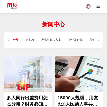
Japan
Vietnam
新闻中心
Singapore
Malaysia
全部
企业AI
产品与解决方案
上线及合作
荣誉及资质
Indonesia
Thailand
Europe
Turkey
Hungary
Mexico
多人同行出差费用怎
15000人规模，用友
么分摊？财务必知的
&远大医药人事共享