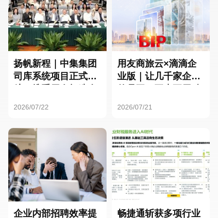
扬帆新程｜中集集团
用友商旅云×滴滴企
司库系统项目正式启
业版｜让几千家企业
航，携手用友打造全
的员工，再也不用贴
球化资金管理新标杆
发票了
2026/07/22
2026/07/21
企业内部招聘效率提
畅捷通斩获多项行业