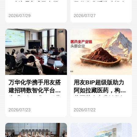
Hong Kong
Macau
3种处理方式及合规
及信息化系统建设全
要点
面启动
2026/07/29
2026/07/27
Taiwan
Global
万华化学携手用友搭
用友BIP超级版助力
建招聘数智化平台，
阿如拉藏医药，构建
为「万亿万华」积蓄
藏医药全产业链数智
核心人才
一体化平台
2026/07/23
2026/07/22