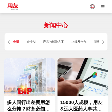
Japan
Vietnam
新闻中心
Singapore
Malaysia
全部
企业AI
产品与解决方案
上线及合作
荣誉及资质
Indonesia
Thailand
Europe
Turkey
Hungary
Mexico
多人同行出差费用怎
15000人规模，用友
么分摊？财务必知的
&远大医药人事共享