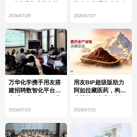
Hong Kong
Macau
3种处理方式及合规
及信息化系统建设全
要点
面启动
2026/07/29
2026/07/27
Taiwan
Global
万华化学携手用友搭
用友BIP超级版助力
建招聘数智化平台，
阿如拉藏医药，构建
为「万亿万华」积蓄
藏医药全产业链数智
核心人才
一体化平台
2026/07/23
2026/07/22