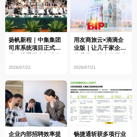
扬帆新程｜中集集团
用友商旅云×滴滴企
司库系统项目正式启
业版｜让几千家企业
航，携手用友打造全
的员工，再也不用贴
球化资金管理新标杆
发票了
2026/07/22
2026/07/21
企业内部招聘效率提
畅捷通斩获多项行业