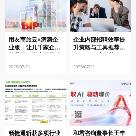
用友商旅云×滴滴企
企业内部招聘效率提
业版｜让几千家企业
升策略与工具推荐：
的员工，再也不用贴
HR SaaS实战指南
发票了
2026/07/21
2026/07/21
畅捷通斩获多项行业
和君咨询董事长王丰