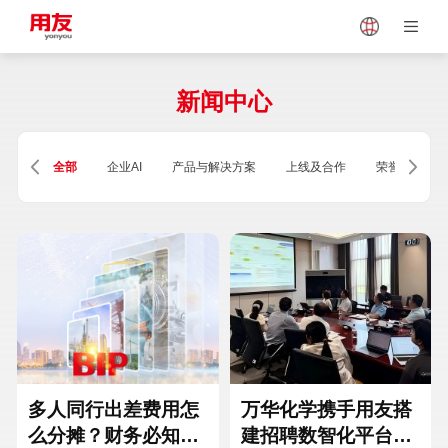
Japan
Vietnam
新闻中心
Singapore
Malaysia
全部
企业AI
产品与解决方案
上线及合作
荣誉及资质
Indonesia
Thailand
Europe
Turkey
Hungary
Mexico
多人同行出差费用怎
万华化学携手用友搭
么分摊？财务必知的
建招聘数智化平台，