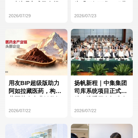
Hong Kong
Macau
3种处理方式及合规
为「万亿万华」积蓄
要点
核心人才
2026/07/29
2026/07/23
Taiwan
Global
用友BIP超级版助力
扬帆新程｜中集集团
阿如拉藏医药，构建
司库系统项目正式启
藏医药全产业链数智
航，携手用友打造全
一体化平台
球化资金管理新标杆
2026/07/22
2026/07/22