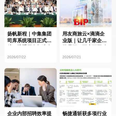
扬帆新程｜中集集团
用友商旅云×滴滴企
司库系统项目正式启
业版｜让几千家企业
航，携手用友打造全
的员工，再也不用贴
球化资金管理新标杆
发票了
2026/07/22
2026/07/21
企业内部招聘效率提
畅捷通斩获多项行业