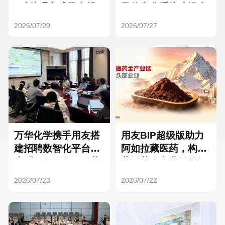
Hong Kong
Macau
3种处理方式及合规
及信息化系统建设全
要点
面启动
2026/07/29
2026/07/27
Taiwan
Global
万华化学携手用友搭
用友BIP超级版助力
建招聘数智化平台，
阿如拉藏医药，构建
为「万亿万华」积蓄
藏医药全产业链数智
核心人才
一体化平台
2026/07/23
2026/07/22