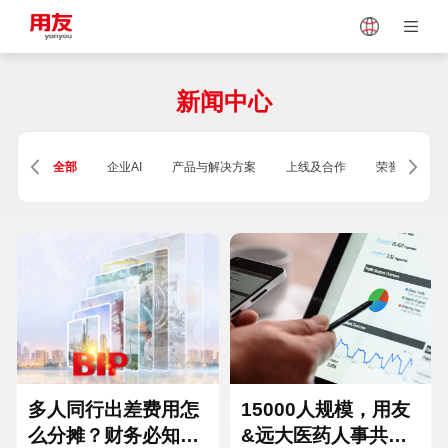
Japan
Vietnam
新闻中心
Singapore
Malaysia
全部
企业AI
产品与解决方案
上线及合作
荣誉及资质
Indonesia
Thailand
Europe
Turkey
Hungary
Mexico
多人同行出差费用怎
15000人规模，用友
么分摊？财务必知的
&远大医药人事共享