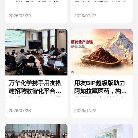
Hong Kong
Macau
3种处理方式及合规
及信息化系统建设全
要点
面启动
2026/07/29
2026/07/27
Taiwan
Global
万华化学携手用友搭
用友BIP超级版助力
建招聘数智化平台，
阿如拉藏医药，构建
为「万亿万华」积蓄
藏医药全产业链数智
核心人才
一体化平台
2026/07/23
2026/07/22