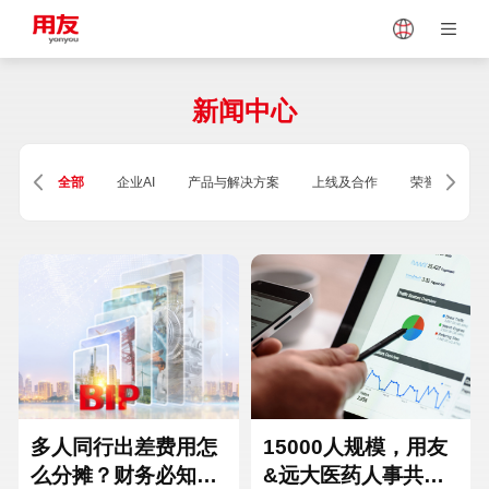
Japan
Vietnam
新闻中心
Singapore
Malaysia
全部
企业AI
产品与解决方案
上线及合作
荣誉及资质
Indonesia
Thailand
Europe
Turkey
Hungary
Mexico
多人同行出差费用怎
15000人规模，用友
么分摊？财务必知的
&远大医药人事共享