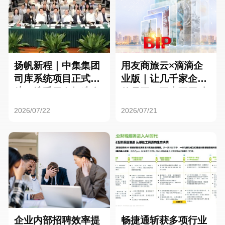
扬帆新程｜中集集团
用友商旅云×滴滴企
司库系统项目正式启
业版｜让几千家企业
航，携手用友打造全
的员工，再也不用贴
球化资金管理新标杆
发票了
2026/07/22
2026/07/21
企业内部招聘效率提
畅捷通斩获多项行业