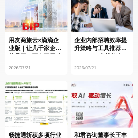
用友商旅云×滴滴企
企业内部招聘效率提
业版｜让几千家企业
升策略与工具推荐：
的员工，再也不用贴
HR SaaS实战指南
发票了
2026/07/21
2026/07/21
畅捷通斩获多项行业
和君咨询董事长王丰