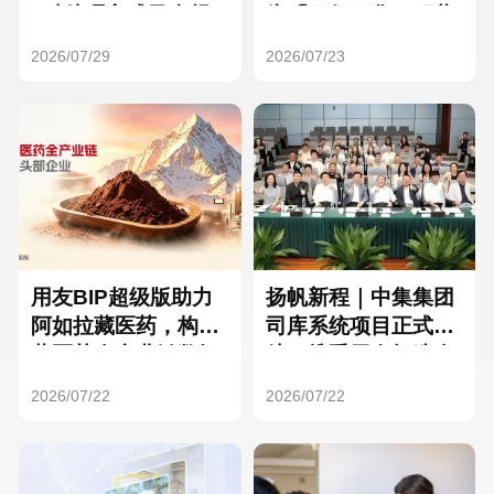
Hong Kong
Macau
3种处理方式及合规
为「万亿万华」积蓄
要点
核心人才
2026/07/29
2026/07/23
Taiwan
Global
用友BIP超级版助力
扬帆新程｜中集集团
阿如拉藏医药，构建
司库系统项目正式启
藏医药全产业链数智
航，携手用友打造全
一体化平台
球化资金管理新标杆
2026/07/22
2026/07/22