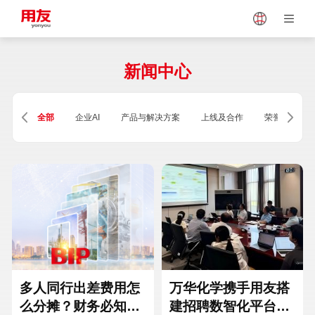
Japan
Vietnam
新闻中心
Singapore
Malaysia
全部
企业AI
产品与解决方案
上线及合作
荣誉及资质
Indonesia
Thailand
Europe
Turkey
Hungary
Mexico
多人同行出差费用怎
万华化学携手用友搭
么分摊？财务必知的
建招聘数智化平台，