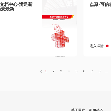
床文档中心-满足新
点聚-可信
场景最新
进入详情
1
2
3
4
5
6
7
8
...
关于用友
新闻动态