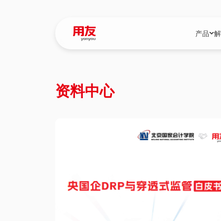
产品
解
YonBIP
行业解决
资料中心
YonBIP（大型
消费品行
YonSuite（
服务
畅捷通（小微企
国资
iuap平台（数
农业
用友BIP超级版
医药
U9 Cloud（
医疗
交通公用
建筑