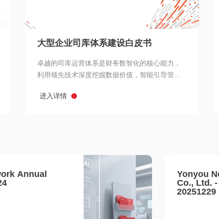
查看所有
大型企业司库体系建设白皮书
卓越的司库运营体系是财务数智化的核心能力，
利用领先技术深度挖掘数据价值，智能引导管理
决策 链、生产经营链、客户服务链更加敏捷高效
进入详情
协同，增强战略決策支持深度，走向价值财务。
ork Annual
Yonyou N
24
Co., Ltd. 
20251229