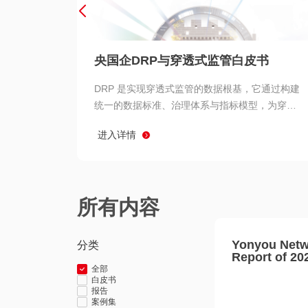
央国企DRP与穿透式监管白皮书
DRP 是实现穿透式监管的数据根基，它通过构建
统一的数据标准、治理体系与指标模型，为穿透
式监管提供了高质量、可信赖的数据基础。而以
进入详情
用友 BIP 为代表的新一代数智化平台，则为 DRP
的落地与穿透式监管的实现提供了强大的技术支
撑
所有内容
Yonyou Netw
分类
Report of 20
全部
白皮书
报告
案例集