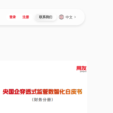
中文
登录
注册
联系我们
Japan
Vietnam
资讯与活动
iuap平台
成为合作伙伴
企业数据
Singapore
Malaysia
心
制造
新闻发布
智能平台
可持续产品与解决方案
数据服务
Indonesia
Thailand
者社区
研发
媒体报道
数据平台
数据安全与隐私
Europe
Turkey
生态定制平台
项目
资料中心
开发平台
社会影响力
Hungary
Mexico
资产
视频中心
云技术平台
人才发展
Hong Kong
Macau
协同
活动中心（日历）
应用平台
公司治理
Taiwan
Global
全球商业创新大会
连接平台
应用下载