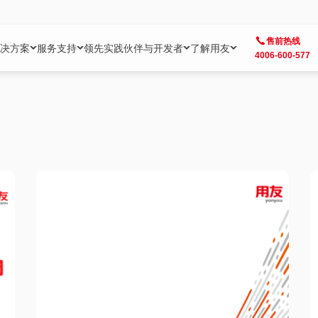
售前热线
决方案
服务支持
领先实践
伙伴与开发者
了解用友
4006-600-577
方案
社区
成为合作伙伴
企业AI
热点解决方案
公司信息
客户支持
开发者
业务领域
企业）
业
用户社区
地产
用友伙伴体系
企业AI
AI+全场景智能服务
了解用友
大型企业客户成功
用友开发者中
财务
成长型企业）
开发者社区
制造
ISV生态伙伴
YonGPT
用友BIP发布时刻
投资者关系
成长型企业客户成功
YonBIP开发
人力
业）
会计家园
金融
专业服务伙伴
智友（YonMate）
用友BIP企业数智化套件
全球分支机构
帮助中心
YonMaker
供应链
智化底座）
摩天
教育
战略联盟伙伴
YonWork
全球化数智运营解决方案
加入用友
友户通
营销
iKM
政务
增值经销伙伴
YonCode
用友BIP国产替代
阳光经营
产品安全中心
采购
制造业云ERP）
烟草
算法备案中心
广信