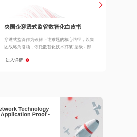
产品 >
央国企穿透式监管数智化白皮书
穿透式监管作为破解上述难题的核心路径，以集
团战略为引领，依托数智化技术打破“层级 - 部门
- 系统” 三重壁垒，实现从集团总部到基层经营单
进入详情
元的纵向全级次贯通、从监管指标到业务源头的
横向全链路延伸、 从风险预警到根因追溯的全周
期管控。
etwork Technology
- Application Proof -