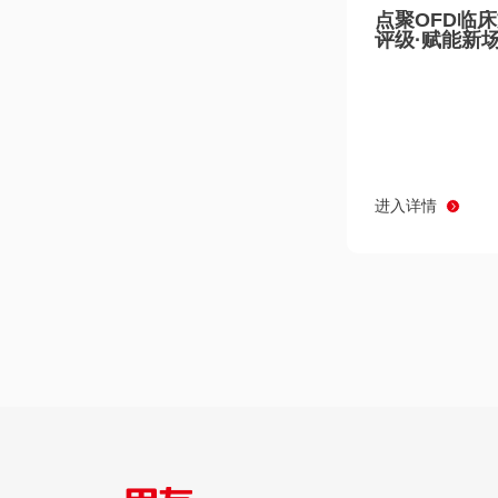
点聚OFD临
评级·赋能新
进入详情